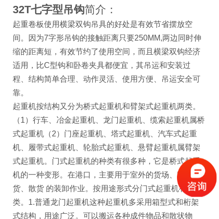
32T七字型吊钩
简介：
起重卷板使用横梁双钩吊具的好处是有效节省摆放空
间。因为7字形吊钩的接触距离只要250MM,两边同时伸
缩的距离短，有效节约了使用空间，而且横梁双钩经济
适用，比C型钩和卧卷夹具都便宜，其吊运和安装过
程、结构简单合理、动作灵活、使用方便、吊运安全可
靠。
起重机按结构又分为桥式起重机和臂架式起重机两类。
（1）行车、冶金起重机、龙门起重机、缆索起重机属桥
式起重机（2）门座起重机、塔式起重机、汽车式起重
机、履带式起重机、轮胎式起重机、悬臂起重机属臂架
式起重机。门式起重机的种类有很多种，它是桥式起重
机的一种变形。在港口，主要用于室外的货场、料场
货、散货 的装卸作业。按用途形式分门式起重机有四
类。1.普通龙门起重机这种起重机多采用箱型式和桁架
式结构，用途广泛。可以搬运各种成件物品和散状物