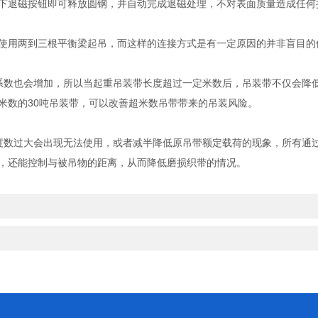
下退磁按钮即可释放圆钢，并自动完成退磁处理，不对表面质量造成任何
用两到三根平衡梁起吊，而这样的连接方式是有一定原因的并非盲目的
数也会增加，所以当起重吊装带长度超过一定米数后，吊装带不仅会降低
米数的30吨吊装带，可以改善超米数吊带带来的吊装风险。
数过大会出现无法使用，或者减半降低原吊带额定载荷的现象，所有通过
，还能控制与被吊物的距离，从而降低磨损织带的情况。