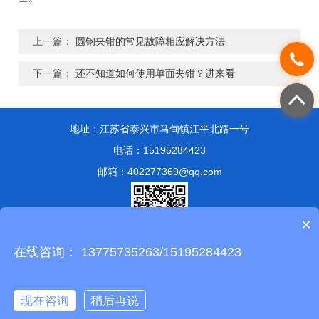
上一篇：
圆钢夹钳的常见故障相应解决方法
下一篇：
还不知道如何使用单面夹钳？进来看
地址：江苏省泰兴市马甸镇江平北路一号
电话：15195284423
邮箱：402277369@qq.com
×
在线咨询： 13775735263/15195284423
版权所有 © 2024 泰兴市永兴索具有限公司
备案号：苏ICP备
13051807号-1
技术支持：
化工仪器网
管理登陆
sitemap.xml
现在咨询
稍后再说
苏公网安备 32128302001347号
在线咨询
拨打电话