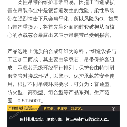
柔性吊带的维护非常容易。因撞击而造成损
害在吊装作业中是很普遍发生的危险，柔性吊装
带在强烈撞击下只会扁平化，所以风险为O。如果
吊带严重损坏，将首先呈外面的封套破损从而核
心的承载芯会暴露出来表示吊装带己受到损害。
产品选用上优质的合成纤维为原料，*织造设备与
工艺加工而成，其主要由承载芯、吊带保护套组
成。承载芯无级环绕平行排列，保护套由特制耐
磨套管对接成环型，以警示、保护承载芯安全使
用。根据不同吊装环境要求，可分为：普通型、
防火型、高强型、组合型等产品系列。生产范
围：0.5T-500T。