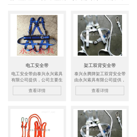
电工安全带
架工双背安全带
电工安全带由泰兴永兴索具
泰兴永腾牌架工双背安全带
有限公司提供，公司主要生
由永兴索具有限公司提供，
产柔性吊带、扁平吊装带、
产品广泛适用于电力、油
查看详情
查看详情
复合吊装绳成套索具、高强
田、机电、化工、港口、造
纤维吊装带、钢丝绳吊具、
纸等行业，产品在长江三
复合钢丝绳吊具、特种钢丝
峡、黄河小浪底工程、大亚
绳吊具、橡胶复合钢丝绳吊
湾核电站、秦山核电站等国
具、尼龙复合钢丝绳吊具、
内重点工程的应用中受到了
环形柔性吊带、两头扣柔性
好评。欢迎新老客户订购！
吊带、环眼柔性吊带、双扣
加保护柔性吊带、起重链条