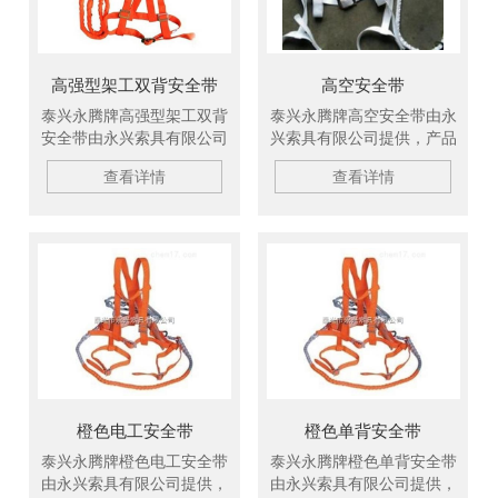
成套索具、引纸绳、注塑
绳、软梯、安全带等几大系
列，欢迎新老客户、来函洽
谈订购！
高强型架工双背安全带
高空安全带
泰兴永腾牌高强型架工双背
泰兴永腾牌高空安全带由永
安全带由永兴索具有限公司
兴索具有限公司提供，产品
提供，产品广泛适用于电
广泛适用于电力、油田、机
查看详情
查看详情
力、油田、机电、化工、港
电、化工、港口、造纸等行
口、造纸等行业，产品在长
业，产品在长江三峡、黄河
江三峡、黄河小浪底工程、
小浪底工程、大亚湾核电
大亚湾核电站、秦山核电站
站、秦山核电站等国内重点
等国内重点工程的应用中受
工程的应用中受到了好评。
到了好评。欢迎新老客户订
欢迎新老客户订购！
购！
橙色电工安全带
橙色单背安全带
泰兴永腾牌橙色电工安全带
泰兴永腾牌橙色单背安全带
由永兴索具有限公司提供，
由永兴索具有限公司提供，