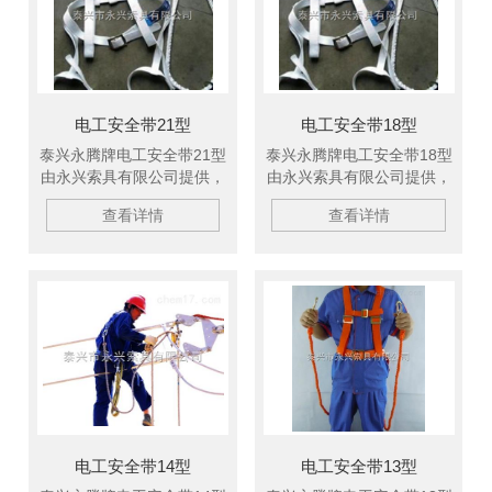
电工安全带21型
电工安全带18型
泰兴永腾牌电工安全带21型
泰兴永腾牌电工安全带18型
由永兴索具有限公司提供，
由永兴索具有限公司提供，
产品广泛适用于电力、油
产品广泛适用于电力、油
查看详情
查看详情
田、机电、化工、港口、造
田、机电、化工、港口、造
纸等行业，产品在长江三
纸等行业，产品在长江三
峡、黄河小浪底工程、大亚
峡、黄河小浪底工程、大亚
湾核电站、秦山核电站等国
湾核电站、秦山核电站等国
内重点工程的应用中受到了
内重点工程的应用中受到了
好评。欢迎新老客户订购！
好评。欢迎新老客户订购！
电工安全带14型
电工安全带13型