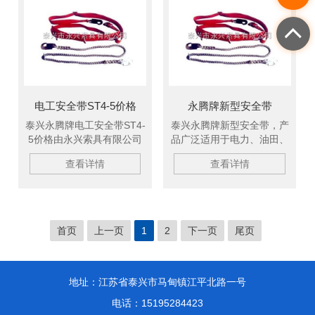
内重点工程的应用中受到了
内重点工程的应用中受到了
好评。欢迎新老客户订购！
好评。欢迎新老客户订购！
电工安全带ST4-5价格
永腾牌新型安全带
泰兴永腾牌电工安全带ST4-
泰兴永腾牌新型安全带，产
5价格由永兴索具有限公司
品广泛适用于电力、油田、
提供，产品广泛适用于电
机电、化工、港口、造纸等
查看详情
查看详情
力、油田、机电、化工、港
行业，产品在长江三峡、黄
口、造纸等行业，产品在长
河小浪底工程、大亚湾核电
江三峡、黄河小浪底工程、
站、秦山核电站等国内重点
大亚湾核电站、秦山核电站
工程的应用中受到了好评。
等国内重点工程的应用中受
欢迎新老客户订购！
首页
上一页
1
2
下一页
尾页
到了好评。欢迎新老客户订
购！
地址：江苏省泰兴市马甸镇江平北路一号
电话：15195284423