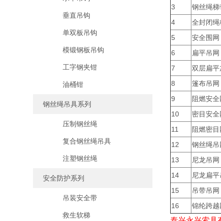
3
钢丝绳梯
垂直吊钩
4
全封闭绳
单双板吊钩
5
安全围网
模锻钢板吊钩
6
扁平吊网
工字钢夹钳
7
双层扁平
8
篷布吊网
油桶钳
9
阻燃安全
钢丝绳吊具系列
10
密目安全
压制钢丝绳
11
阻燃密目
复合钢丝绳吊具
12
钢丝绳吊
注塑钢丝绳
13
尼龙吊网
14
尼龙扁平
安全防护系列
15
吊带吊网
吊装安全带
16
锦纶跨越
救生软梯
泰兴永兴索具