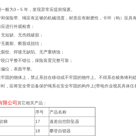
期一般为3～5 年，发现异常应提前报废。
带和保险带、绳应有足够的机械强度，材质应有耐磨性，卡环（钩）应具有
前应进行外观检查：
、无短缺、无伤残破损；
带无脆裂、断股或扭结；
无裂纹、焊接无缺陷、无严重锈蚀；
舌咬口平整不错位，保险装置完整可靠；
显偏位，表面平整。
在牢固的物体上，禁止系挂在移动或不牢固的物件上。不得系在棱角锋利
作时，应将安全带后备保护绳系在安全牢固的构件上(带电作业视其具体任
有限公司
其它相关产品：
序号
产品名称
软梯
17
速差自控防坠器
18
攀登自锁器