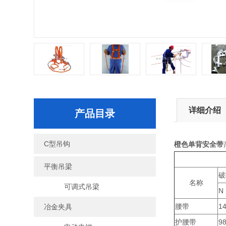
详细介绍
产品目录
C型吊钩
橙色单背安全带
平衡吊梁
破
名称
可调式吊梁
N
腰带
1
冶金夹具
护腰带
9