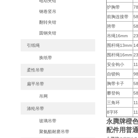
电动夹钳
护胸带
7
钢卷竖吊
前胸连接带
5
翻转夹钳
胯带
5
圆钢夹钳
吊绳16mm
2
引纸绳
围杆绳13mm
1
围杆绳16mm
2
换纸带
安全钩小
11
柔性吊带
自锁钩
9
胸带卡子
5
扁平吊带
攀登钩
5
吊网
三角环
11
涤纶吊带
8字环
11
永腾牌
橙
玻璃吊带
配件用普
聚氨酯耐磨吊带