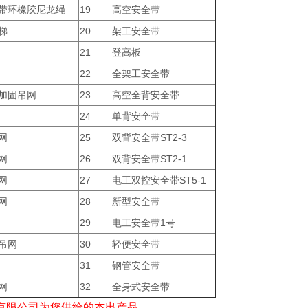
带环橡胶尼龙绳
19
高空安全带
梯
20
架工安全带
21
登高板
22
全架工安全带
加固吊网
23
高空全背安全带
24
单背安全带
网
25
双背安全带ST2-3
网
26
双背安全带ST2-1
网
27
电工双控安全带ST5-1
网
28
新型安全带
29
电工安全带1号
吊网
30
轻便安全带
31
钢管安全带
网
32
全身式安全带
有限公司为您供给的杰出产品。