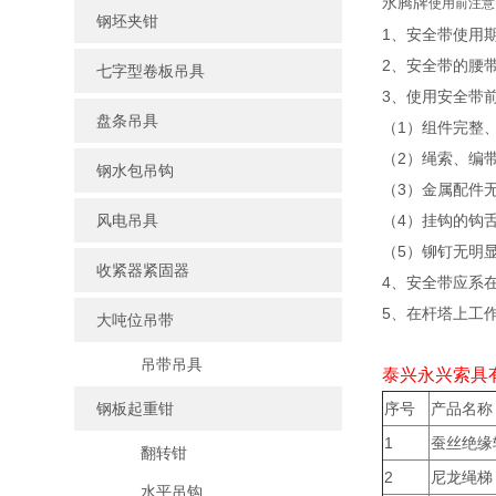
永腾牌
使用前注意
钢坯夹钳
1、安全带使用
2、安全带的腰
七字型卷板吊具
3、使用安全带
盘条吊具
（1）组件完整
（2）绳索、编
钢水包吊钩
（3）金属配件
风电吊具
（4）挂钩的钩
（5）铆钉无明
收紧器紧固器
4、安全带应系
5、在杆塔上工
大吨位吊带
吊带吊具
泰兴永兴索具
钢板起重钳
序号
产品名称
1
蚕丝绝缘
翻转钳
2
尼龙绳梯
水平吊钩