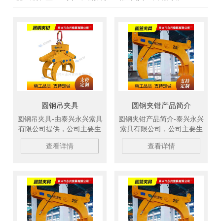
圆钢吊夹具
圆钢夹钳产品简介
圆钢吊夹具-由泰兴永兴索具
圆钢夹钳产品简介-泰兴永兴
有限公司提供，公司主要生
索具有限公司，公司主要生
产柔性吊带、扁平吊装带、
产柔性吊带、扁平吊装带、
查看详情
查看详情
冶金吊具、钢坯吊钩、C型
冶金吊具、钢坯吊钩、C型
吊钩、吊装绳成套索具、钢
吊钩、吊装绳成套索具、钢
板起重钳、高强纤维吊装
板起重钳、高强纤维吊装
带、钢丝绳吊具、尼龙绳吊
带、钢丝绳吊具、尼龙绳吊
具、起重链条成套索具、引
具、起重链条成套索具、引
纸绳、注塑钢丝绳、软梯、
纸绳、注塑钢丝绳、软梯、
安全带等几大系列，欢迎新
安全带等几大系列，欢迎新
老客户洽谈订购！
老客户洽谈订购！