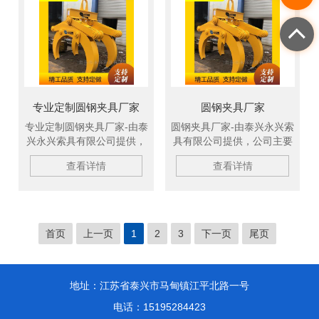
起重链条成套索具、引纸
起重链条成套索具、引纸
绳、注塑钢丝绳、软梯、安
绳、注塑钢丝绳、软梯、安
全带等几大系列，欢迎新老
全带等几大系列，欢迎新老
客户洽谈订购！
客户洽谈订购！
专业定制圆钢夹具厂家
圆钢夹具厂家
专业定制圆钢夹具厂家-由泰
圆钢夹具厂家-由泰兴永兴索
兴永兴索具有限公司提供，
具有限公司提供，公司主要
公司主要生产柔性吊带、扁
生产柔性吊带、扁平吊装
查看详情
查看详情
平吊装带、冶金吊具、钢坯
带、冶金吊具、钢坯吊钩、
吊钩、C型吊钩、吊装绳成
C型吊钩、吊装绳成套索
套索具、钢板起重钳、高强
具、钢板起重钳、高强纤维
纤维吊装带、钢丝绳吊具、
吊装带、钢丝绳吊具、尼龙
尼龙绳吊具、起重链条成套
绳吊具、起重链条成套索
首页
上一页
1
2
3
下一页
尾页
索具、引纸绳、注塑钢丝
具、引纸绳、注塑钢丝绳、
绳、软梯、安全带等几大系
软梯、安全带等几大系列，
列，欢迎新老客户洽谈订
欢迎新老客户洽谈订购！
购！
地址：江苏省泰兴市马甸镇江平北路一号
电话：15195284423