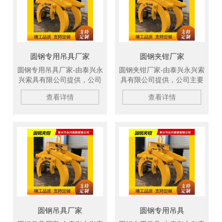
软梯、安全带等几大系列，
全带等几大系列，欢迎新老
欢迎新老客户洽谈订购！
客户洽谈订购！
圆钢专用吊具厂家
圆钢夹钳厂家
圆钢专用吊具厂家-由泰兴永
圆钢夹钳厂家-由泰兴永兴索
兴索具有限公司提供，公司
具有限公司提供，公司主要
主要生产柔性吊带、扁平吊
生产柔性吊带、扁平吊装
查看详情
查看详情
装带、冶金吊具、钢坯吊
带、冶金吊具、钢坯吊钩、
钩、C型吊钩、吊装绳成套
C型吊钩、吊装绳成套索
索具、钢板起重钳、高强纤
具、钢板起重钳、高强纤维
维吊装带、钢丝绳吊具、尼
吊装带、钢丝绳吊具、尼龙
龙绳吊具、起重链条成套索
绳吊具、起重链条成套索
具、引纸绳、注塑钢丝绳、
具、引纸绳、注塑钢丝绳、
软梯、安全带等几大系列，
软梯、安全带等几大系列，
欢迎新老客户洽谈订购！
欢迎新老客户洽谈订购！
圆钢吊具厂家
圆钢专用吊具