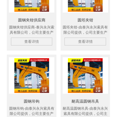
圆钢夹钳供应商
圆坯夹钳
圆钢夹钳供应商-泰兴永兴索
圆坯夹钳-由泰兴永兴索具有
具有限公司，公司主要生产
限公司提供，公司主要生产
柔性吊带、扁平吊装带、冶
柔性吊带、扁平吊装带、冶
查看详情
查看详情
金吊具、钢坯吊钩、C型吊
金吊具、钢坯吊钩、C型吊
钩、吊装绳成套索具、钢板
钩、吊装绳成套索具、钢板
起重钳、高强纤维吊装带、
起重钳、高强纤维吊装带、
钢丝绳吊具、尼龙绳吊具、
钢丝绳吊具、尼龙绳吊具、
起重链条成套索具、引纸
起重链条成套索具、引纸
绳、注塑钢丝绳、软梯、安
绳、注塑钢丝绳、软梯、安
全带等几大系列，欢迎新老
全带等几大系列，欢迎新老
客户洽谈订购！
客户洽谈订购！
圆钢吊钩
耐高温圆钢吊具
圆钢吊钩-由泰兴永兴索具有
耐高温圆钢吊具-由泰兴永兴
限公司提供，公司主要生产
索具有限公司提供，公司主