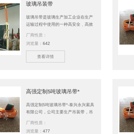
带等几大系列，上百种产品，等您来
玻璃吊装带
选购。
玻璃吊带是玻璃生产加工企业在生产
运输过程中使用的一种高安全﹑高效
率吊运玻璃的工具。玻璃为易碎品，
厂商性质：
特别是面积大、体积重的玻璃，安全
浏览量：
642
是首要问题。玻璃吊带采用一套规范
的制作标准确保玻璃吊装的安全。泰
查看详情
兴永兴索具有限公司主要生产玻璃吊
装带、吊装带，吊装绳，起重吊具，
引纸绳，起重链条成套索具，钢丝
绳，软梯，索具配件，安全带等几大
系列，上百种产品，等您来选购。
高强定制5吨玻璃吊带*
高强定制5吨玻璃吊带*-泰兴永兴索具
有限公司，公司主要生产吊装带，吊
装绳，起重吊具，引纸绳，起重链条
厂商性质：
成套索具，钢丝绳，软梯，索具配
浏览量：
477
件，安全带等几大系列，上百种产