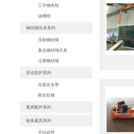
工字钢夹钳
油桶钳
钢丝绳吊具系列
压制钢丝绳
复合钢丝绳吊具
注塑钢丝绳
安全防护系列
吊装安全带
救生软梯
索具配件系列
链条索具系列
手拉葫芦