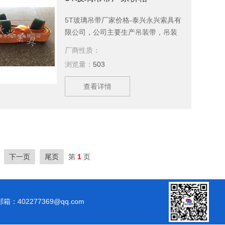
5T玻璃吊带厂家价格-泰兴永兴索具有
限公司，公司主要生产吊装带，吊装
绳，起重吊具，引纸绳，起重链条成
厂商性质：
套索具，钢丝绳，软梯，索具配件，
浏览量：
503
安全带等几大系列，上百种产品，等
您来选购。欢迎新老客户、来函洽谈
查看详情
订购！
下一页
尾页
第
1
页
邮箱：402277369@qq.com