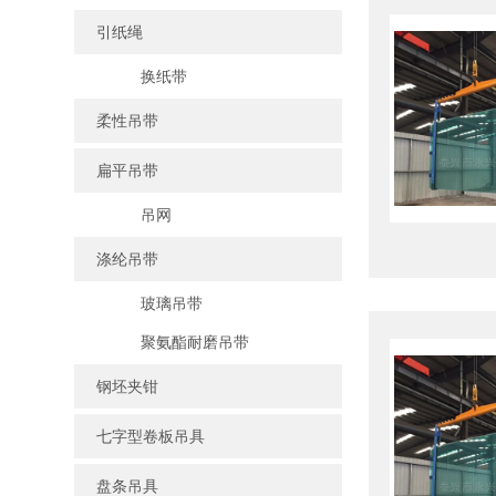
引纸绳
换纸带
柔性吊带
扁平吊带
吊网
涤纶吊带
玻璃吊带
聚氨酯耐磨吊带
钢坯夹钳
七字型卷板吊具
盘条吊具