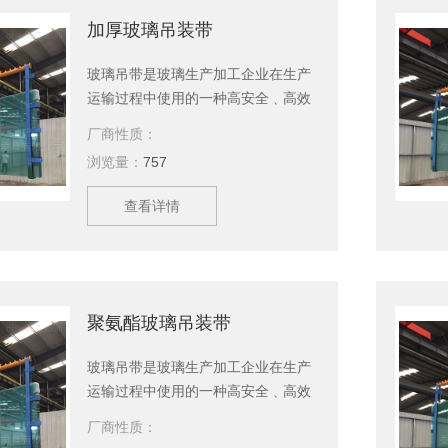
系列，上百种产品，等您来选购。
加厚玻璃吊装带
玻璃吊带是玻璃生产加工企业在生产
运输过程中使用的一种高安全﹑高效
率吊运玻璃的工具。玻璃为易碎品，
厂商性质：
特别是面积大、体积重的玻璃，安全
浏览量：
757
是首要问题。玻璃吊带采用一套规范
的制作标准确保玻璃吊装的安全。泰
查看详情
兴永兴索具有限公司主要生产加厚玻
璃吊装带、吊装带，吊装绳，起重吊
具，引纸绳，起重链条成套索具，钢
丝绳，软梯，索具配件，安全带等几
大系列，上百种产品，等您来选购。
聚氨酯玻璃吊装带
玻璃吊带是玻璃生产加工企业在生产
运输过程中使用的一种高安全﹑高效
率吊运玻璃的工具。玻璃为易碎品，
厂商性质：
特别是面积大、体积重的玻璃，安全