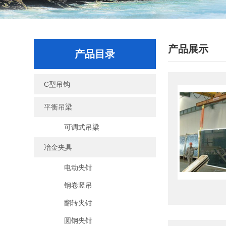
产品展示
产品目录
C型吊钩
平衡吊梁
可调式吊梁
冶金夹具
电动夹钳
钢卷竖吊
翻转夹钳
圆钢夹钳