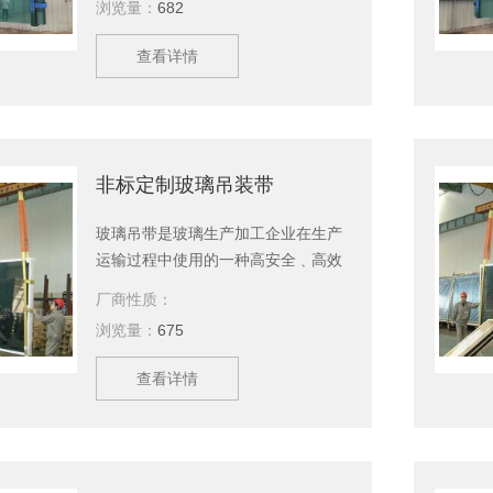
浏览量：
682
是首要问题。玻璃吊带采用一套规范
的制作标准确保玻璃吊装的安全。泰
查看详情
兴永兴索具有限公司主要生产聚氨酯
玻璃吊装带、吊装带，吊装绳，起重
吊具，引纸绳，起重链条成套索具，
钢丝绳，软梯，索具配件，安全带等
几大系列，上百种产品，等您来选
非标定制玻璃吊装带
购。
玻璃吊带是玻璃生产加工企业在生产
运输过程中使用的一种高安全﹑高效
率吊运玻璃的工具。玻璃为易碎品，
厂商性质：
特别是面积大、体积重的玻璃，安全
浏览量：
675
是首要问题。玻璃吊带采用一套规范
的制作标准确保玻璃吊装的安全。泰
查看详情
兴永兴索具有限公司主要生产非标定
制玻璃吊装带、吊装带，吊装绳，起
重吊具，引纸绳，起重链条成套索
具，钢丝绳，软梯，索具配件，安全