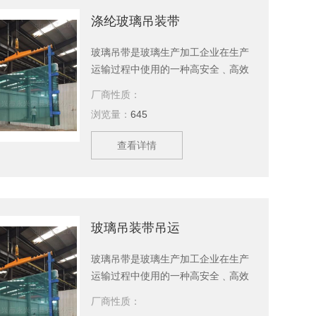
几大系列，上百种产品，等您来选
涤纶玻璃吊装带
购。
玻璃吊带是玻璃生产加工企业在生产
运输过程中使用的一种高安全﹑高效
率吊运玻璃的工具。玻璃为易碎品，
厂商性质：
特别是面积大、体积重的玻璃，安全
浏览量：
645
是首要问题。玻璃吊带采用一套规范
的制作标准确保玻璃吊装的安全。泰
查看详情
兴永兴索具有限公司主要生产涤纶玻
璃吊装带、吊装带，吊装绳，起重吊
具，引纸绳，起重链条成套索具，钢
丝绳，软梯，索具配件，安全带等几
大系列，上百种产品，等您来选购。
玻璃吊装带吊运
玻璃吊带是玻璃生产加工企业在生产
运输过程中使用的一种高安全﹑高效
率吊运玻璃的工具。玻璃为易碎品，
厂商性质：
特别是面积大、体积重的玻璃，安全