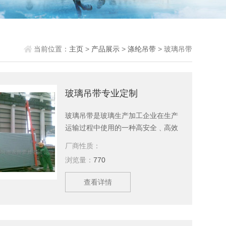
当前位置：
主页
>
产品展示
>
涤纶吊带
> 玻璃吊带
玻璃吊带专业定制
玻璃吊带是玻璃生产加工企业在生产
运输过程中使用的一种高安全﹑高效
率吊运玻璃的工具。玻璃为易碎品，
厂商性质：
特别是面积大、体积重的玻璃，安全
浏览量：
770
是首要问题。玻璃吊带采用一套规范
的制作标准确保玻璃吊装的安全。泰
查看详情
兴永兴索具有限公司主要生产玻璃吊
带专业定制、吊装带，吊装绳，起重
吊具，引纸绳，起重链条成套索具，
钢丝绳，软梯，索具配件，安全带等