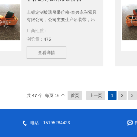
非标定制玻璃吊带价格-泰兴永兴索具
有限公司，公司主要生产吊装带，吊
装绳，起重吊具，引纸绳，起重链条
厂商性质：
成套索具，钢丝绳，软梯，索具配
浏览量：
475
件，安全带等几大系列，上百种产
品，等您来选购。欢迎新老客户、来
查看详情
函洽谈订购！
共
47
个 每页 16 个
首页
上一页
1
2
3
电话：15195284423