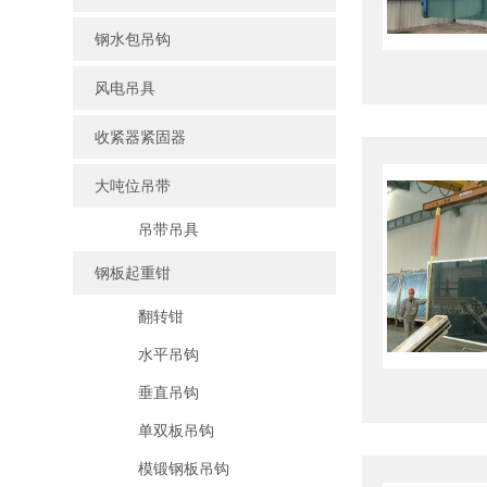
钢水包吊钩
风电吊具
收紧器紧固器
大吨位吊带
吊带吊具
钢板起重钳
翻转钳
水平吊钩
垂直吊钩
单双板吊钩
模锻钢板吊钩