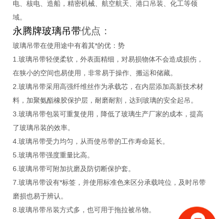
电、核电、造船，精密机械、航空航天、港口吊装、化工等领
域。
永腾牌玻璃吊带
优点：
玻璃吊带在使用途中有着其*的优：势
1.玻璃吊带轻便柔软，外表面精细，对易损物体不会造成损伤，
在狭小的空间也易使用，非常易于操作、搬运和储藏。
2.玻璃吊带采用高强纤维丝作为承载芯，在内层添加高新技术材
料，加聚氨酯橡胶保护层，耐磨耐割，达到玻璃的安全起吊。
3.玻璃吊带包装可重复使用，降低了玻璃生产厂家的成本，提高
了玻璃吊装的效率。
4.玻璃吊带受力均匀，从而使吊带的工作寿命延长。
5.玻璃吊带强度重量比高。
6.玻璃吊带可附加抗磨及防切断保护套。
7.玻璃吊带设有*标签，并使用标准色来区分承载吨位，及时吊带
磨损也易于辨认。
8.玻璃吊带吊装方式多，也可用于拖拉被吊物。