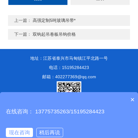
上一篇：
高强定制5吨玻璃吊带*
下一篇：
双钩起吊卷板吊钩价格
地址：江苏省泰兴市马甸镇江平北路一号
电话：15195284423
邮箱：402277369@qq.com
×
在线咨询： 13775735263/15195284423
版权所有 © 2024 泰兴市永兴索具有限公司
备案号：苏ICP备
13051807号-1
技术支持：
化工仪器网
管理登陆
sitemap.xml
现在咨询
稍后再说
苏公网安备 32128302001347号