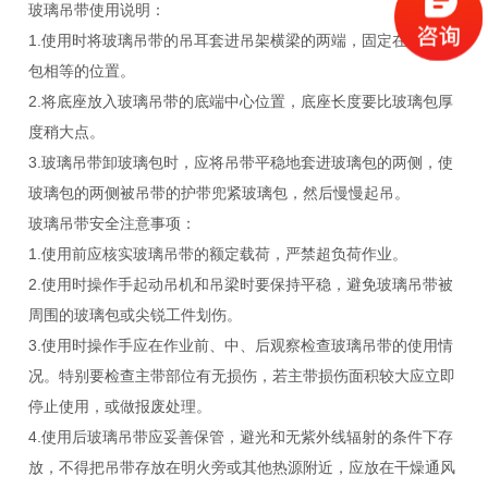
玻璃吊带使用说明：
1.使用时将玻璃吊带的吊耳套进吊架横梁的两端，固定在与玻璃
包相等的位置。
2.将底座放入玻璃吊带的底端中心位置，底座长度要比玻璃包厚
度稍大点。
3.玻璃吊带卸玻璃包时，应将吊带平稳地套进玻璃包的两侧，使
玻璃包的两侧被吊带的护带兜紧玻璃包，然后慢慢起吊。
玻璃吊带
安全注意事项：
1.使用前应核实玻璃吊带的额定载荷，严禁超负荷作业。
2.使用时操作手起动吊机和吊梁时要保持平稳，避免玻璃吊带被
周围的玻璃包或尖锐工件划伤。
3.使用时操作手应在作业前、中、后观察检查玻璃吊带的使用情
况。特别要检查主带部位有无损伤，若主带损伤面积较大应立即
停止使用，或做报废处理。
4.使用后玻璃吊带应妥善保管，避光和无紫外线辐射的条件下存
放，不得把吊带存放在明火旁或其他热源附近，应放在干燥通风