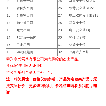
9
阻燃安全网
25
双背安全带ST2-3
10
密目安全网
26
双背安全带ST2-1
11
阻燃密目网
27
电工双控安全带ST5-1
12
钢丝绳吊网
28
新型安全带
13
尼龙吊网
29
电工安全带1号
14
尼龙扁平吊网
30
轻便安全带
15
吊带吊网
31
钢管安全带
16
锦纶跨越网
32
全身式安全带
泰兴永兴索具有限公司为您供给的杰出产品。
质优!价美!!国内企业!!!
本公司系列产品国内外，*，!
注：相关属性、价格仅供参考，产品为定做类产品，无
法实际标价，更多详细说明、价格咨询请联系我们，谢
谢！