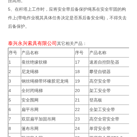
挂高用。
5、在杆塔上工作时，应将安全带后备保护绳系在安全牢固的构
件上(带电作业视其具体任务决定是否系后备安全绳)，不得失去
后备保护。
泰兴永兴索具有限公司
其它相关产品：
序号
产品名称
序号
产品名称
1
蚕丝绝缘软梯
17
速差自控防坠器
2
尼龙绳梯
18
攀登自锁器
3
钢丝绳梯带环橡胶尼龙绳
19
高空安全带
4
全封闭绳梯
20
架工安全带
5
安全围网
21
登高板
6
扁平吊网
22
全架工安全带
7
双层扁平加固吊网
23
高空全背安全带
8
篷布吊网
24
单背安全带