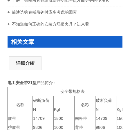
了解了钢板吊具各组成部件功能特点才能更好的使用它
简述选购卷板吊钩时应多考虑的因素
不知道如何正确的安装方坯吊夹具？进来看
相关文章
详细介绍
电工安全带21型
产品简介：
安全带规格表
破断负荷
破断负荷
名称
名称
N
Kgf
N
Kgf
腰带
14709
1500
围杆带
14709
1500
护腰带
9806
1000
背带
9806
1000