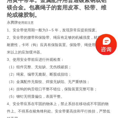
用黄牛带革。金属配件用普通碳素钢或铝
镁合金。包裹绳子的套用皮革、轻带、维
纶或橡胶制。
永腾牌
使用前注意
1、安全带使用期一般为3～5 年，发现异常应提前报废。
2、安全带的腰带和保险带、绳应有足够的机械强度，材质应有
耐磨性，卡环（钩）应具有保险装置。保险带、绳使用长度在3
米以上的应加缓冲器。
3、使用安全带前应进行外观检查：
（1）组件完整、无短缺、无伤残破损；
（2）绳索、编带无脆裂、断股或扭结；
（3）金属配件无裂纹、焊接无缺陷、无严重锈蚀；
（4）挂钩的钩舌咬口平整不错位，保险装置完整可靠；
（5）铆钉无明显偏位，表面平整。
4、安全带应系在牢固的物体上，禁止系挂在移动或不牢固的物
件上。不得系在棱角锋利处。安全带要高挂和平行拴挂，严禁低