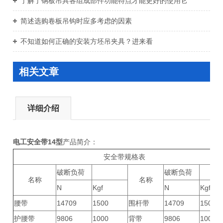
了解了钢板吊具各组成部件功能特点才能更好的使用它
简述选购卷板吊钩时应多考虑的因素
不知道如何正确的安装方坯吊夹具？进来看
相关文章
详细介绍
电工安全带14型
产品简介：
安全带规格表
破断负荷
破断负荷
名称
名称
N
Kgf
N
Kgf
腰带
14709
1500
围杆带
14709
1500
护腰带
9806
1000
背带
9806
1000