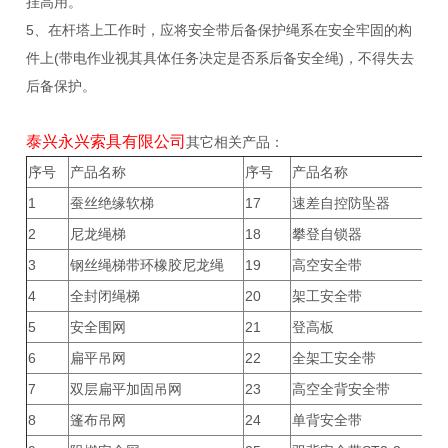
挂高用。
5、在杆塔上工作时，应将安全带后备保护绳系在安全牢固的构
件上(带电作业视其具体任务决定是否系后备安全绳)，不得失去
后备保护。
泰兴永兴索具有限公司
其它相关产品：
序号
产品名称
序号
产品名称
1
蚕丝绝缘软梯
17
速差自控防坠器
2
尼龙绳梯
18
攀登自锁器
3
钢丝绳梯带环橡胶尼龙绳
19
高空安全带
4
全封闭绳梯
20
架工安全带
5
安全围网
21
登高板
6
扁平吊网
22
全架工安全带
7
双层扁平加固吊网
23
高空全背安全带
8
篷布吊网
24
单背安全带