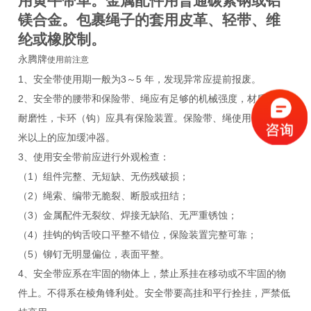
用黄牛带革。金属配件用普通碳素钢或铝
镁合金。包裹绳子的套用皮革、轻带、维
纶或橡胶制。
永腾牌
使用前注意
1、安全带使用期一般为3～5 年，发现异常应提前报废。
2、安全带的腰带和保险带、绳应有足够的机械强度，材质应有
耐磨性，卡环（钩）应具有保险装置。保险带、绳使用长度在3
米以上的应加缓冲器。
3、使用安全带前应进行外观检查：
（1）组件完整、无短缺、无伤残破损；
（2）绳索、编带无脆裂、断股或扭结；
（3）金属配件无裂纹、焊接无缺陷、无严重锈蚀；
（4）挂钩的钩舌咬口平整不错位，保险装置完整可靠；
（5）铆钉无明显偏位，表面平整。
4、安全带应系在牢固的物体上，禁止系挂在移动或不牢固的物
件上。不得系在棱角锋利处。安全带要高挂和平行拴挂，严禁低