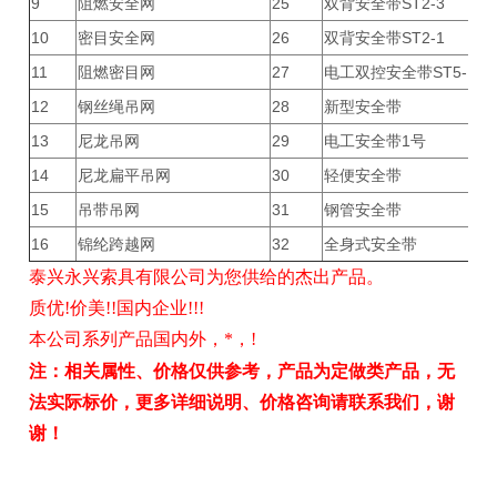
9
阻燃安全网
25
双背安全带ST2-3
10
密目安全网
26
双背安全带ST2-1
11
阻燃密目网
27
电工双控安全带ST5-1
12
钢丝绳吊网
28
新型安全带
13
尼龙吊网
29
电工安全带1号
14
尼龙扁平吊网
30
轻便安全带
15
吊带吊网
31
钢管安全带
16
锦纶跨越网
32
全身式安全带
泰兴永兴索具有限公司为您供给的杰出产品。
质优!价美!!国内企业!!!
本公司系列产品国内外，*，!
注：相关属性、价格仅供参考，产品为定做类产品，无
法实际标价，更多详细说明、价格咨询请联系我们，谢
谢！