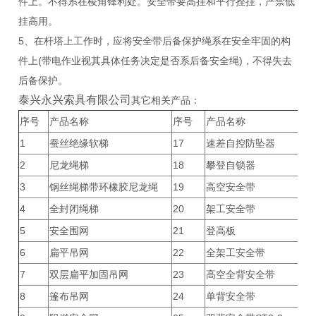
件上。不得系在棱角锋利处。安全带要高挂和平行拴挂，严禁低
挂高用。
5、在杆塔上工作时，应将安全带后备保护绳系在安全牢固的构
件上(带电作业视其具体任务决定是否系后备安全绳)，不得失去
后备保护。
泰兴永兴索具有限公司
其它相关产品：
序号
产品名称
序号
产品名称
1
蚕丝绝缘软梯
17
速差自控防坠器
2
尼龙绳梯
18
攀登自锁器
3
钢丝绳梯带环橡胶尼龙绳
19
高空安全带
4
全封闭绳梯
20
架工安全带
5
安全围网
21
登高板
6
扁平吊网
22
全架工安全带
7
双层扁平加固吊网
23
高空全背安全带
8
篷布吊网
24
单背安全带