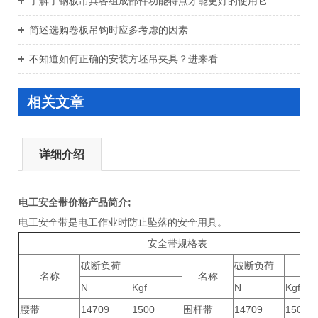
了解了钢板吊具各组成部件功能特点才能更好的使用它
简述选购卷板吊钩时应多考虑的因素
不知道如何正确的安装方坯吊夹具？进来看
相关文章
详细介绍
电工安全带价格
产品简介;
电工安全带是电工作业时防止坠落的安全用具。
安全带规格表
破断负荷
破断负荷
名称
名称
N
Kgf
N
Kgf
腰带
14709
1500
围杆带
14709
1500