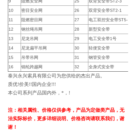
9
阻燃安全网
25
双背安全带ST2-3
10
密目安全网
26
双背安全带ST2-1
11
阻燃密目网
27
电工双控安全带ST5-1
12
钢丝绳吊网
28
新型安全带
13
尼龙吊网
29
电工安全带1号
14
尼龙扁平吊网
30
轻便安全带
15
吊带吊网
31
钢管安全带
16
锦纶跨越网
32
全身式安全带
泰兴永兴索具有限公司为您供给的杰出产品。
质优!价美!!国内企业!!!
本公司系列产品国内外，*，!
注：相关属性、价格仅供参考，产品为定做类产品，无
法实际标价，更多详细说明、价格咨询请联系我们，谢
谢！