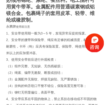
必须用锦纶、涤纶、蚕丝料。电工围杆可
用黄牛带革。金属配件用普通碳素钢或铝
镁合金。包裹绳子的套用皮革、轻带、维
纶或橡胶制。
永腾牌
使用前注意
1、安全带使用期一般为3～5 年，发现异常应提前报废。
2、安全带的腰带和保险带、绳应有足够的机械强度，材质应有
耐磨性，卡环（钩）应具有保险装置。保险带、绳使用长度在3
米以上的应加缓冲器。
3、使用安全带前应进行外观检查：
（1）组件完整、无短缺、无伤残破损；
（2）绳索、编带无脆裂、断股或扭结；
（3）金属配件无裂纹、焊接无缺陷、无严重锈蚀；
（4）挂钩的钩舌咬口平整不错位，保险装置完整可靠；
（5）铆钉无明显偏位，表面平整。
4、安全带应系在牢固的物体上，禁止系挂在移动或不牢固的物