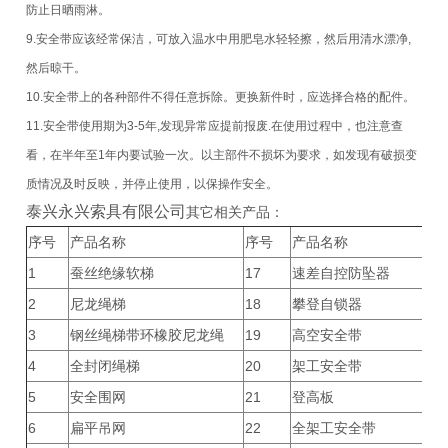
防止日晒雨淋。
9.安全带应该经常保洁，可放入温水中用肥皂水轻轻擦，然后用清水漂净,
然后晾干。
10.安全带上的各种部件不得任意拆除。更换新件时，应选择合格的配件。
11.安全带使用期为3-5年,发现异常应提前报废.在使用过程中，也注意查
看，在半年至1年内要试验一次。以主部件不损坏为要求，如发现有破损变
质情况及时反映，并停止使用，以保操作安全。
泰兴永兴索具有限公司
其它相关产品：
序号
产品名称
序号
产品名称
1
蚕丝绝缘软梯
17
速差自控防坠器
2
尼龙绳梯
18
攀登自锁器
3
钢丝绳梯带环橡胶尼龙绳
19
高空安全带
4
全封闭绳梯
20
架工安全带
5
安全围网
21
登高板
6
扁平吊网
22
全架工安全带