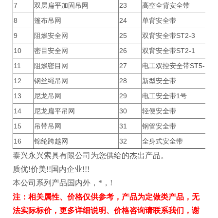
7
双层扁平加固吊网
23
高空全背安全带
8
篷布吊网
24
单背安全带
9
阻燃安全网
25
双背安全带ST2-3
10
密目安全网
26
双背安全带ST2-1
11
阻燃密目网
27
电工双控安全带ST5-1
12
钢丝绳吊网
28
新型安全带
13
尼龙吊网
29
电工安全带1号
14
尼龙扁平吊网
30
轻便安全带
15
吊带吊网
31
钢管安全带
16
锦纶跨越网
32
全身式安全带
泰兴永兴索具有限公司为您供给的杰出产品。
质优!价美!!国内企业!!!
本公司系列产品国内外，*，!
注：相关属性、价格仅供参考，产品为定做类产品，无
法实际标价，更多详细说明、价格咨询请联系我们，谢