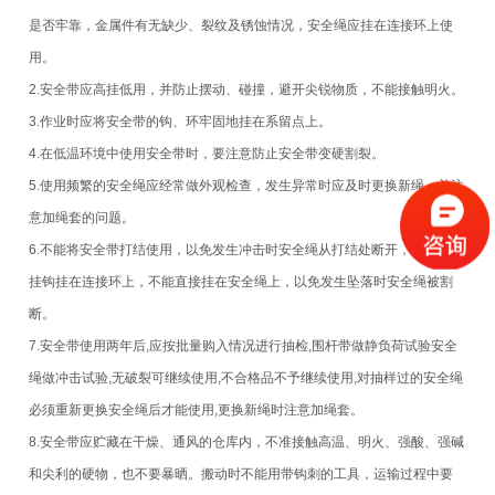
是否牢靠，金属件有无缺少、裂纹及锈蚀情况，安全绳应挂在连接环上使
用。
2.安全带应高挂低用，并防止摆动、碰撞，避开尖锐物质，不能接触明火。
3.作业时应将安全带的钩、环牢固地挂在系留点上。
4.在低温环境中使用安全带时，要注意防止安全带变硬割裂。
5.使用频繁的安全绳应经常做外观检查，发生异常时应及时更换新绳，并注
意加绳套的问题。
6.不能将安全带打结使用，以免发生冲击时安全绳从打结处断开，应将安全
挂钩挂在连接环上，不能直接挂在安全绳上，以免发生坠落时安全绳被割
断。
7.安全带使用两年后,应按批量购入情况进行抽检,围杆带做静负荷试验安全
绳做冲击试验,无破裂可继续使用,不合格品不予继续使用,对抽样过的安全绳
必须重新更换安全绳后才能使用,更换新绳时注意加绳套。
8.安全带应贮藏在干燥、通风的仓库内，不准接触高温、明火、强酸、强碱
和尖利的硬物，也不要暴晒。搬动时不能用带钩刺的工具，运输过程中要