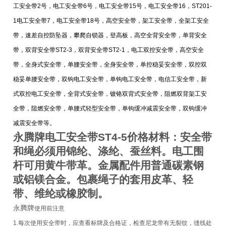
工安全带2号，电工安全带6号，电工安全带15号，电工安全带16，ST201-
1电工安全带7，电工安全带18号，高空安全带，架工安全带，全架工安全
带，速差自控防坠器，攀爬自锁器，登高板，高空全背安全带，单背安全
带，双背安全带ST2-3，双背安全带ST2-1，电工双控安全带，高空安全
带，全身式安全带，单腰安全带，全身安全带，单控稳妥安全带，双控双
稳妥单腰安全带，双钩电工安全带，单钩电工安全带，电信工安全带，新
式双控电工安全带，全背式安全带，镀铬双背式安全带，阻燃双背架工安
全带，阻燃安全带，单腰式轻型安全带，单钩缓冲减震安全带，双钩缓冲
减震安全带等。
永腾牌
电工安全带ST4-5价格
材料：安全带
和绳必须用锦纶、涤纶、蚕丝料。电工围
杆可用黄牛带革。金属配件用普通碳素钢
或铝镁合金。包裹绳子的套用皮革、轻
带、维纶或橡胶制。
永腾牌
使用前注意
1.每次使用安全带时，应查看标牌及合格证，检查尼龙带有无裂纹，缝线处