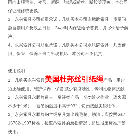
围内出现弯曲、变形、断裂、脱焊或断丝、断股等现象，本公司
保证维修或更换。
3、永兴索具公司郑重承诺，凡购买本公司永腾牌索具，质量问
题自接用户反映之日起，24小时内保证给予答复，并尽快给予解
决。
4、永兴索具公司郑重承诺，凡购买本公司永腾牌索具，凡因使
用、保管、保养不当而出现损坏，本公司不予负责。
使用说明
美国杜邦丝引纸绳
1、凡购买永兴索具
产品，用户
须正确使用、维护保养、保管’减少有腐浊性，锋利性物体接触.
2、永兴索具永腾牌吊带、吊绳类产品，切勿近火作业（离火源
不少于1米），被吊物温度不高于93°，切勿接触尖锐物体。
3、永兴索具永腾牌钢丝绳吊具如出现毛刺、锈浊，应按照GB/T
16762-1997标准，检查吊索具的磨损情况，超过报废标准严禁
使用。