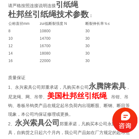
引纸绳
请严格按照连接说明连接
杜邦丝引纸绳技术参数
：
公称直径mm
zui低断裂强度 N
断裂伸长率％≤
8
10800
30
10
14700
30
12
16700
30
14
18080
30
16
22000
30
质量保证
永腾牌索具
1、永兴索具公司郑重承诺，凡购买本公司
，
美国杜邦丝引纸绳
尼龙绳、网、吊带、
、吊钳、吊
钩、卷板吊钩类产品在规定起吊负荷内出现断股、断钢、断目等
现象，本公司均保证修理或更换。
永兴索具公司
2、
郑重承诺，凡购买本公司永腾牌索
具，自购货之日起六个月内，我公司产品如在厂方规定的起吊范