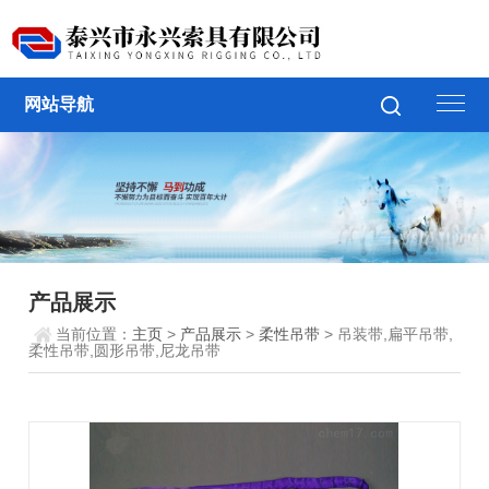
网站导航
产品展示
当前位置：
主页
>
产品展示
>
柔性吊带
> 吊装带,扁平吊带,
柔性吊带,圆形吊带,尼龙吊带