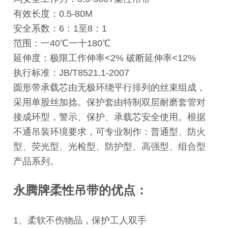
有效长度：0.5-80M
安全系数：6：1至8：1
范围：一40℃一十180℃
延伸度：极限工作伸率<2% 破断延伸率<12%
执行标准：JB/T8521.1-2007
圆形带承载芯由无极环绕平行排列的丝束组成，
采用单股丝加捻。保护套由特制双层耐磨套管对
接成环型，警示、保护、承载芯安全使用。根据
不通吊装环境要求，可专业制作：普通型、防火
型、荧光型、光检型、防护型、高强型、组合型
产品系列。
永腾牌柔性吊带的优点：
1、柔软不伤物品，保护工人双手