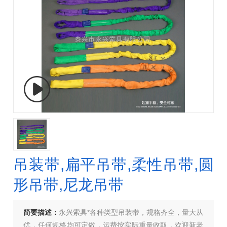
吊装带,扁平吊带,柔性吊带,圆
形吊带,尼龙吊带
简要描述：
永兴索具*各种类型吊装带，规格齐全，量大从
优，任何规格均可定做，运费按实际重量收取，欢迎新老