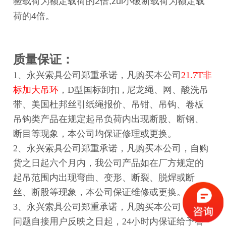
验载荷为额定载荷的2倍,zui小破断载荷为额定载
荷的4倍。
质量保证：
1、
永兴索具公司
郑重承诺，凡购买本公司
21.7T非
标加大吊环
，D型国标卸扣
尼龙绳、网、
酸洗吊
，
带
、美国杜邦丝引纸绳报价、吊钳、吊钩、卷板
吊钩类产品在规定起吊负荷内出现断股、断钢、
断目等现象，
本公司均保证修理或
更换
。
2、永兴索具公司郑重承诺，凡购买本公司
，自购
货之日起
六个月内，我公司产品如在厂方规定的
起吊范围内出现弯曲、变形、断裂、脱焊或断
丝、断股等现象
，本公司保证维修
或
更换
。
3、永兴索具公司郑重承诺，凡购买本公司
，质量
问题自接用户反映之日起，
24小时内保证给予答