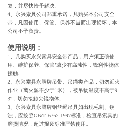
复
，并尽快给予解决。
4、永兴索具公司郑重承诺，凡购买本公司
安全
带
，凡因使用、保管、保养不当而出现损坏，本
公司不予负责。
使用说明：
1、凡购买永兴索具
安全带
产品，用户须正确使
用、维护保养、保管’减少有腐浊性，锋利性物体
接触.
2、永兴索具永腾牌吊带、吊绳类产品，切勿近火
作业（离火源不少于1米），被吊物温度不高于
9
3°
，切勿接触尖锐物体。
3、永兴索具永腾牌钢丝绳吊具如出现毛刺、锈
浊，应按照
GB/T16762-1997
标准，检查吊索具的
磨损情况，超过报废标准严禁使用。