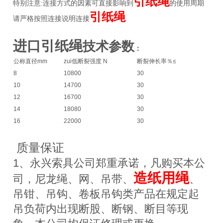
引纸绳
特别注意:连接方式的因素可直接影响到
的使用周期
引纸绳
请严格按照连接说明连接
进口引纸绳
技术参数
：
公称直径mm
zui低断裂强度 N
断裂伸长率％≤
8
10800
30
10
14700
30
12
16700
30
14
18080
30
16
22000
30
质量保证
1、永兴索具公司郑重承诺，凡购买本公
造纸用绳
司，尼龙绳、网、吊带、
、
吊钳、吊钩、卷板吊钩类产品在规定起
吊负荷内出现断股、断钢、断目等现