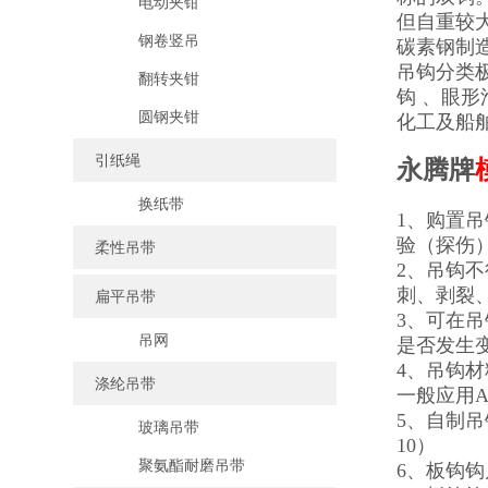
电动夹钳
但自重较
钢卷竖吊
碳素钢制
吊钩分类极
翻转夹钳
钩 、眼
圆钢夹钳
化工及船
引纸绳
永腾牌
换纸带
1、购置
验（探伤
柔性吊带
2、吊钩
刺、剥裂
扁平吊带
3、可在
吊网
是否发生
4、吊钩材
涤纶吊带
一般应用A
5、自制吊钩的
玻璃吊带
10）
聚氨酯耐磨吊带
6、板钩