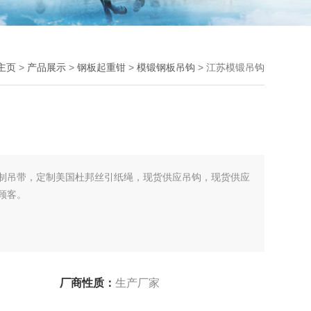
主页
>
产品展示
>
钢板起重钳
>
模锻钢板吊钩
> 江苏模锻吊钩
制吊带，定制美国杜邦丝引纸绳，现货供应吊钩，现货供应
顾客。
厂商性质：
生产厂家