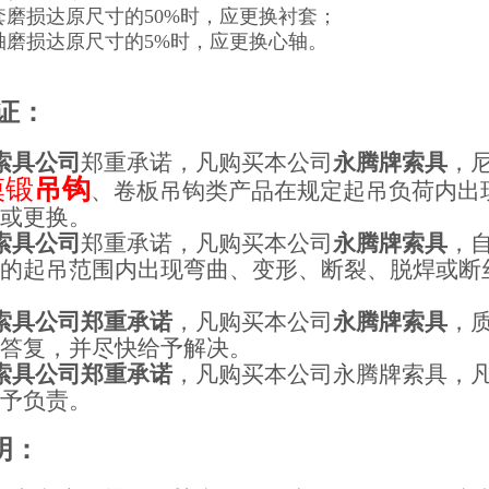
套磨损达原尺寸的50%时，应更换衬套；
轴磨损达原尺寸的5%时，应更换心轴。
证：
索具公司
郑重承诺，凡购买本公司
永腾牌索具
，
模锻
吊钩
、卷板吊钩类产品在规定起吊负荷内出
理
或
更换
。
索具公司
郑重承诺，凡购买本公司
永腾牌索具
，
定的起吊范围内出现弯曲、变形、断裂、脱焊或断
索具公司
郑重承诺
，凡购买本公司
永腾牌索具
，
予答复
，并尽快给予解决。
索具公司
郑重承诺
，凡购买本公司永腾牌索具，
不予负责。
明：