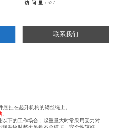
访 问 量：
527
联系我们
部件悬挂在起升机构的钢丝绳上。
钩
。
吨以下的工作场合；起重量大时常采用受力对
出现裂纹时整个吊钩不会破坏，安全性较好，