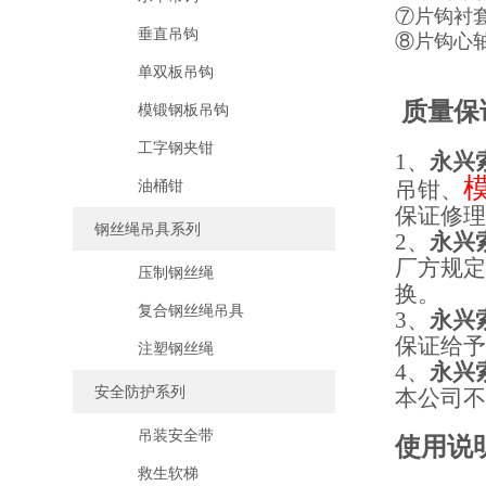
⑦片钩衬
垂直吊钩
⑧片钩心
单双板吊钩
质量保
模锻钢板吊钩
工字钢夹钳
1、
永兴
油桶钳
吊钳、
保证
修
钢丝绳吊具系列
2、
永兴
厂方规
压制钢丝绳
换
。
复合钢丝绳吊具
3、
永兴
保证给
注塑钢丝绳
4、
永兴
安全防护系列
本公司
吊装安全带
使用说
救生软梯