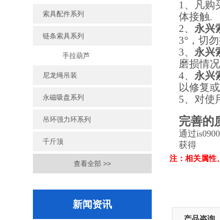
1、
凡购
索具配件系列
体接触.
2、
永兴
链条索具系列
3°
，切勿
3、
永兴
手拉葫芦
磨损情
4、
永兴
尼龙绳吊装
以修复
永磁吸盘系列
5、
对使
完善的
吊环强力环系列
通过is0900
千斤顶
获得
注：相关属性
查看全部 >>
新闻资讯
产品咨询