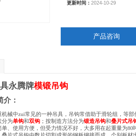
更新时间：
2024-10-29
产品咨询
索具
永腾牌
模锻
吊钩
简介：
重机械中zui常见的一种吊具，吊钩常借助于滑轮组，等
状分为
单钩
和
双钩
；按制造方法分为
锻造吊钩
和
叠片式吊
简单、使用方便，但受力情况不好，大多用在起重量为80
。叠片式吊钩由数片切割成形的钢板铆接而成，个别板材