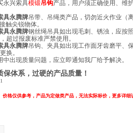
买
永兴索具
模锻
吊钩
产品，用户须正确使用、维护
索具永腾牌
吊带、吊绳类产品，切勿近火作业（离
接触尖锐物体。
索具
永腾牌
钢丝绳吊具如出现毛刺、锈浊，应按
况，超过报废标准严禁使用。
索具永腾牌
吊钩、夹具如出现工作面牙齿磨平、
或更换。
用中出现质量问题，应立即通知我厂给予解决。
质保体系，过硬的产品质量！
1
、价格仅供参考，产品为定做类产品，无法实际标价，更多详细