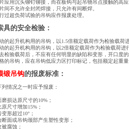
钩片应用沉头铆钉铆接，而在板钩与起吊物吊点接触的高
叠片间不允许全封闭焊接，只允许有间断焊。
进行过超负荷试验的吊钩应作报废处理。
索具的安全检验：
驱动的起升机构用的吊钩，以1.5倍额定载荷作为检验载荷
驱动的起升机构用的吊钩，以2倍额定载荷作为检验载荷进
卸去检验载荷后，不应有任何明显的缺陷和变形，开口度的增
合格的吊钩，应在吊钩低应力区打印标记，包括额定起重
模锻吊钩
的报废标准：
下列情况之一时应予报废：
磨损达原尺寸的10%；
原尺寸增加15%；
变形超过10°；
险断面或吊钩颈部产生塑性变形；
纹被腐蚀；