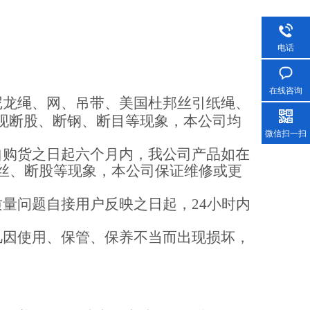
电话
在线咨询
尼龙绳、网、吊带、
美国杜邦丝引纸绳
、
现断股、断钢、断目等现象，本公司均
微信扫一扫
自购货之日起
六个月内
，我公司产品如在
丝、断股等现象，本公司保证
维修
或
更
质量问题自接用户反映之日起，
24小时内
凡因使用、保管、保养不当而出现损坏，