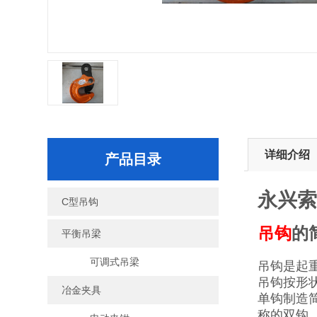
详细介绍
产品目录
永兴
C型吊钩
吊钩
的
平衡吊梁
可调式吊梁
吊钩是起
吊钩按形
冶金夹具
单钩制造
称的双钩