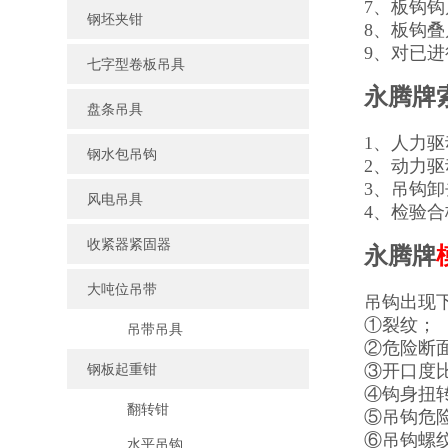
7、板钩
钢坯夹钳
8、板钩
9、对已
七字型卷板吊具
永腾牌
盘条吊具
1、人力
钢水包吊钩
2、动力
3、吊钩
风电吊具
4、检验
收紧器紧固器
永腾牌
大吨位吊带
吊钩出现
①裂纹；
吊带吊具
②危险断面
钢板起重钳
③开口度比
④钩身扭转
翻转钳
⑤吊钩危
⑥吊钩螺
水平吊钩