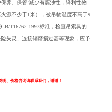
保养、保管’减少有腐浊性，锋利性物
火源不少于1米），被吊物温度不高于
9
照
GB/T16762-1997
标准，检查吊索具的
保险失灵、连接销磨损过甚等现象，应予
说明、价格咨询请联系我们，谢谢！