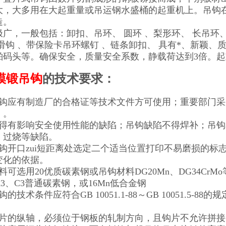
大，大多用在大起重量或吊运钢水盛桶的起重机上。吊钩
造。
广，一般包括：卸扣、吊环、 圆环 、梨形环、 长吊环、
形滑钩 、带保险卡吊环螺钉 、链条卸扣、 具有*、新颖
舶码头等。确保安全，质量安全系数，静载荷达到3倍。起重
模锻吊钩
的技术要求：
吊钩应有制造厂的合格证等技术文件方可使用；重要部门
）。
不得有影响安全使用性能的缺陷；吊钩缺陷不得焊补；吊
、过烧等缺陷。
吊钩开口zui短距离处选定二个适当位置打印不易磨损的
变化的依据。
料可选用20优质碳素钢或吊钩材料DG20Mn、DG34C
3、C3普通碳素钢，或16Mn低合金钢
技术条件应符合GB 10051.1-88～GB 10051.5-88的规定（新
钩片的纵轴，必须位于钢板的轧制方向，且钩片不允许拼接