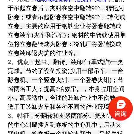
于吊起立卷后，夹钳在空中翻转90°，转化为
卧卷；或者吊起卧卷在空中翻转90°， 转化成
立卷。主要的应用于钢铁企业将卧卷翻转成
立卷装车(火车和汽车)；钢材的中转或使用单
位将立卷翻转成为卧卷：冷轧厂将卧转换成
立卷装卸退火炉的作业等。
2、优点
：起吊、翻转、装卸车(罩式炉)一次
完成。节约了设备投资(少用一部吊车、一台
翻卷机、一个竖卷夹钳、一个卧卷夹钳)；节
省两名工人；提高3倍效率。
，本身占用空间
小，高度适中，合理的装卸作业中不伤卷，
适用于装卸火车和各种不同的作业环境。
3、特征
：
分翻转和夹紧两部分。把夹钳部分
的中心钳腿插入到卷板的中心孔中，启动夹
紧电机，给卷板一个初始夹紧力 ，吊起卷板