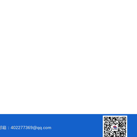
邮箱：402277369@qq.com