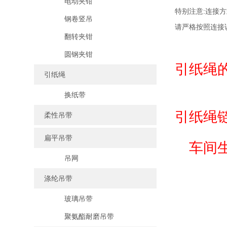
电动夹钳
特别注意:连接
钢卷竖吊
请严格按照连接
翻转夹钳
圆钢夹钳
引纸绳
引纸绳
换纸带
引纸绳
柔性吊带
扁平吊带
车间
吊网
涤纶吊带
玻璃吊带
聚氨酯耐磨吊带