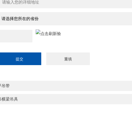
平吊带
吊横梁吊具