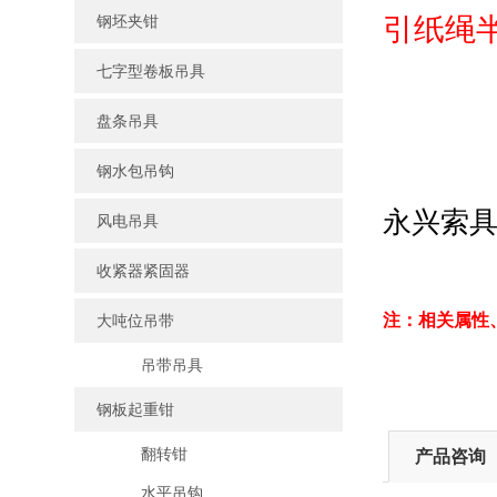
钢坯夹钳
引纸绳
七字型卷板吊具
盘条吊具
钢水包吊钩
永兴索
风电吊具
收紧器紧固器
注：相关属性
大吨位吊带
吊带吊具
钢板起重钳
翻转钳
产品咨询
水平吊钩