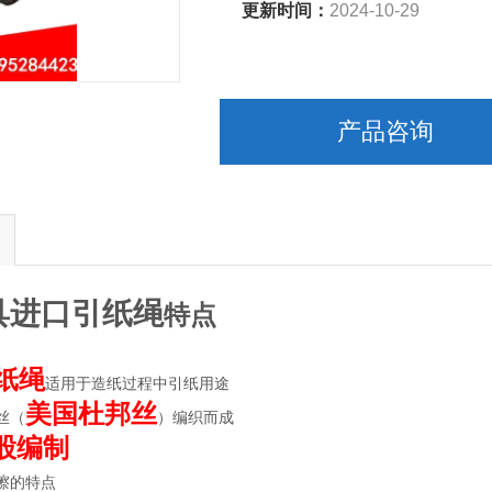
更新时间：
2024-10-29
产品咨询
具进口引纸绳
特点
纸绳
适用于造纸过程中引纸用途
美国杜邦丝
丝（
）编织而成
股编制
擦的特点