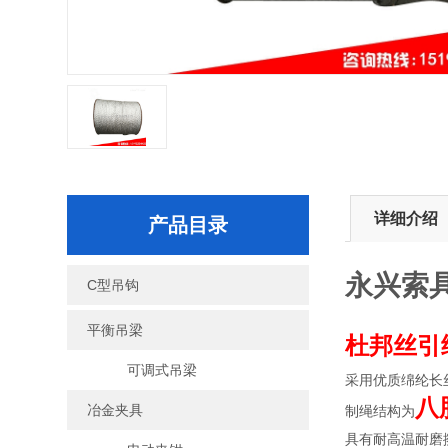
详细介绍
产品目录
永兴索
C型吊钩
平衡吊梁
杜邦丝引
可调式吊梁
采用优质绵纶长
八
冶金夹具
制绳结构为
具有耐高温耐磨