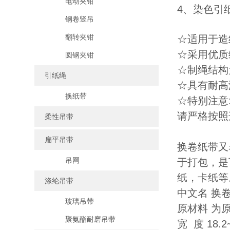
电动夹钳
4、染色引纸
钢卷竖吊
翻转夹钳
☆适用于造
☆采用优质
圆钢夹钳
☆制绳结构
引纸绳
☆具有耐高
换纸带
☆特别注意
请严格按照
柔性吊带
扁平吊带
换卷纸带又
吊网
于打包，是
纸，卡纸等
涤纶吊带
中文名 换
玻璃吊带
原材料 为
聚氨酯耐磨吊带
宽 度 18.2