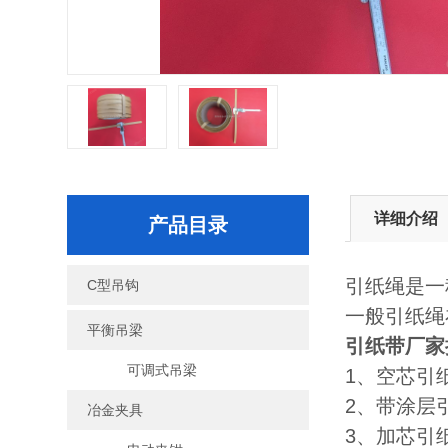
详细介绍
产品目录
引纸绳是一
C型吊钩
一般引纸绳
平衡吊梁
引纸带
厂家
可调式吊梁
1、空芯引纸
2、带涂层引
冶金夹具
3、加芯引纸