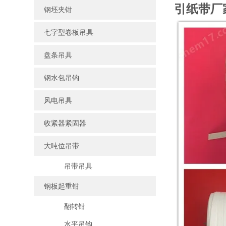
引纸带厂
钢坯夹钳
七字型卷板吊具
盘条吊具
钢水包吊钩
风电吊具
收紧器紧固器
大吨位吊带
吊带吊具
钢板起重钳
翻转钳
水平吊钩