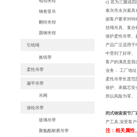
电动夹钳
c) 若为三腿
泰兴市永兴索具
钢卷竖吊
据客户要求对特
翻转夹钳
丝绳吊具、复合
圆钢夹钳
保护柔性吊带、
产品广泛适用于
引纸绳
中受到了好评。
换纸带
客户的满意是我
柔性吊带
业务： 工厂地
柔性吊带长度范围
扁平吊带
保护、承载芯安
吊网
所以风险为零。
涤纶吊带
闭式钢索索节厂
玻璃吊带
产工具,深受客
注：相关属性
聚氨酯耐磨吊带