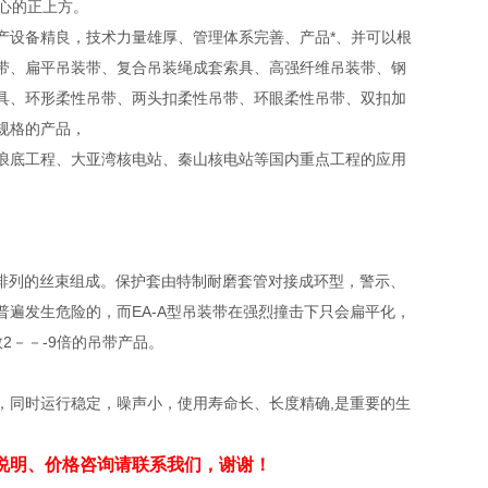
重心的正上方。
产设备精良，技术力量雄厚、管理体系完善、产品*、并可以根
带、扁平吊装带、复合吊装绳成套索具、高强纤维吊装带、钢
具、环形柔性吊带、两头扣柔性吊带、环眼柔性吊带、双扣加
规格的产品，
浪底工程、大亚湾核电站、秦山核电站等国内重点工程的应用
绕平行排列的丝束组成。保护套由特制耐磨套管对接成环型，警示、
遍发生危险的，而EA-A型吊装带在强烈撞击下只会扁平化，
2－－-9倍的吊带产品。
，同时运行稳定，噪声小，使用寿命长、长度精确,是重要的生
说明、价格咨询请联系我们，谢谢！