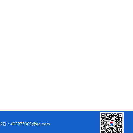
邮箱：402277369@qq.com