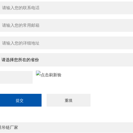
重吊链厂家