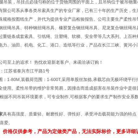
或四腿吊装，吊挂点必须匀称的位于货物周围的平面上，且吊钩位于被吊物
有限公司系从事各类吊索具生产的专业厂家，已有三十年的生产历史，生
殊规格按图纸生产，并代为提供专业产品检验报告。公司主要生产柔性吊
钢丝绳吊具、特种钢丝绳吊具、橡胶复合钢丝绳吊具、尼龙复合钢丝绳吊
起重链条成套索具、引纸绳、注塑绳、软梯、安全带等几大系列、上百种
电力、油田、机电、化工、港口、造纸等行业，产品在长江三峡、黄河小
公司至上的追求！ 热忱欢迎新老客户、来函洽谈订购！
址：江苏省泰兴市江平路1号
：1-80M,装载荷范围：1-600T,采用单股丝加捻,承载芯由无极环
全使用。柔性吊带的维护非常简易，因撞击而造成损害在吊装作业中是很普
 根据不同吊装环境要求，可专业制作,可根据客户的要求生产制作安全系数
家
具有高强度、质量轻、耐磨性好、弹性好、承受冲击载荷能力强的特点
户喜爱。
、价格仅供参考，产品为定做类产品，无法实际标价，更多详细