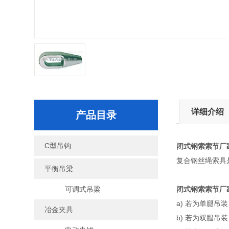
详细介绍
产品目录
C型吊钩
闭式钢索索节
厂
复合钢丝绳索具
平衡吊梁
可调式吊梁
闭式钢索索节厂
a) 若为单腿
冶金夹具
b) 若为双腿