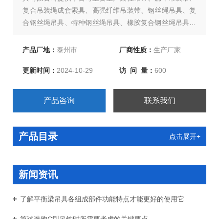
复合吊装绳成套索具、高强纤维吊装带、钢丝绳吊具、复
合钢丝绳吊具、特种钢丝绳吊具、橡胶复合钢丝绳吊具、
尼龙复合钢丝绳吊具、环形柔性吊带、两头扣柔性吊带、
环眼柔性吊带、双扣加保护柔性吊带、起重链条成套索
产品厂地：
泰州市
厂商性质：
生产厂家
具、引纸绳、注塑绳、软梯、安全带等几大系列，欢迎新
更新时间：
2024-10-29
访 问 量：
600
老客户、来函洽谈订购！
产品咨询
联系我们
产品目录
点击展开+
新闻资讯
了解平衡梁吊具各组成部件功能特点才能更好的使用它