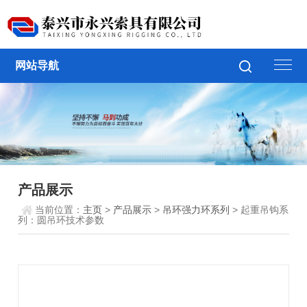
网站导航
产品展示
当前位置：
主页
>
产品展示
>
吊环强力环系列
> 起重吊钩系
列：圆吊环技术参数