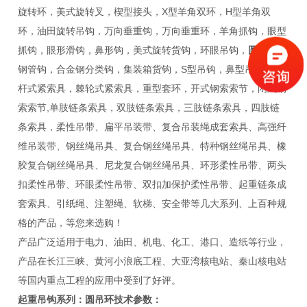
旋转环，美式旋转叉，楔型接头，X型羊角双环，H型羊角双
环，油田旋转吊钩，万向垂重钩，万向垂重环，羊角抓钩，眼型
抓钩，眼形滑钩，鼻形钩，美式旋转货钩，环眼吊钩，
圆吊环
，
钢管钩，合金钢分类钩，集装箱货钩，S型吊钩，鼻型吊钩，杠
杆式紧索具，棘轮式紧索具，重型套环，开式钢索索节，闭式钢
索索节,单肢链条索具，双肢链条索具，三肢链条索具，四肢链
条索具，柔性吊带、扁平吊装带、复合吊装绳成套索具、高强纤
维吊装带、钢丝绳吊具、复合钢丝绳吊具、特种钢丝绳吊具、橡
胶复合钢丝绳吊具、尼龙复合钢丝绳吊具、环形柔性吊带、两头
扣柔性吊带、环眼柔性吊带、双扣加保护柔性吊带、起重链条成
套索具、引纸绳、注塑绳、软梯、安全带等几大系列、上百种规
格的产品，等您来选购！
产品广泛适用于电力、油田、机电、化工、港口、造纸等行业，
产品在长江三峡、黄河小浪底工程、大亚湾核电站、秦山核电站
等国内重点工程的应用中受到了好评。
起重吊钩系列：
圆吊环技术参数
：