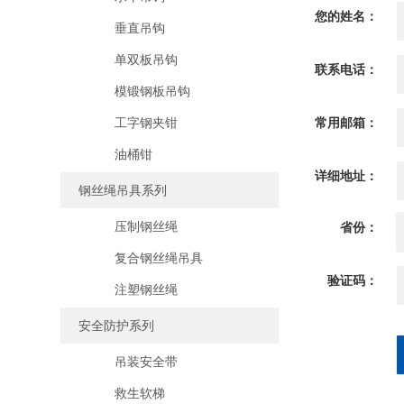
您的姓名：
垂直吊钩
单双板吊钩
联系电话：
模锻钢板吊钩
工字钢夹钳
常用邮箱：
油桶钳
详细地址：
钢丝绳吊具系列
压制钢丝绳
省份：
复合钢丝绳吊具
验证码：
注塑钢丝绳
安全防护系列
吊装安全带
救生软梯