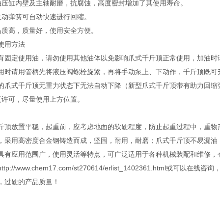
油压缸内壁及主轴耐磨，抗腐蚀，高度密封增加了其使用寿命。
主动弹簧可自动快速进行回缩。
品质高，质量好，使用安全方便。
使用方法
有固定使用油，请勿使用其他油体以免影响爪式千斤顶正常使用，加油时
用时请用管柄先将液压阀螺栓旋紧，再将手动泵上、下动作，千斤顶既可
的爪式千斤顶无重力状态下无法自动下降（新型爪式千斤顶带有助力回缩
度许可，尽量使用上方位置。
顶放置平稳，起重前，应考虑地面的软硬程度，防止起重过程中，重物产生歪斜，
，采用高密度合金钢铸造而成，坚固，耐用，耐磨；爪式千斤顶不易漏油
具有应用范围广，使用灵活等特点，可广泛适用于各种机械装配和维修，
p://www.chem17.com/st270614/erlist_1402361.html
，过硬的产品质量！