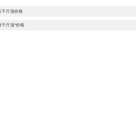
压千斤顶价格
薄千斤顶*价格