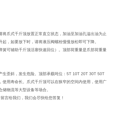
请将爪式千斤顶放置正常直立状态，加油至加油孔溢出油为止
升起，如要放下时，请将液压阀螺栓慢慢放松即可下降。
弹簧可辅助千斤顶活塞快速回位）。顶部荷重量是爪部荷重量
发生危险。顶部承载吨位：5T 10T 20T 30T 50T
，使用寿命长。爪式千斤顶可以在狭窄的空间内使用，使用广
仓储物流等大型设备等场合。
或可以在线咨询，留言给我们，我们会尽快给您答复！