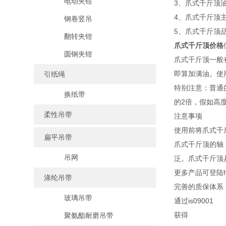
电动夹钳
3、爪式千斤顶
4、爪式千斤顶
钢卷竖吊
5、爪式千斤顶
翻转夹钳
爪式千斤顶价格
圆钢夹钳
爪式千斤顶一般
即算加满油。使
引纸绳
特别注意：普通
换纸带
的2倍，假如高
柔性吊带
注意事项
使用前将爪式千斤
扁平吊带
爪式千斤顶的轴
吊网
泛。爪式千斤顶
更多产品可登陆htt
涤纶吊带
完善的质保体系
玻璃吊带
通过is09001
获得
聚氨酯耐磨吊带