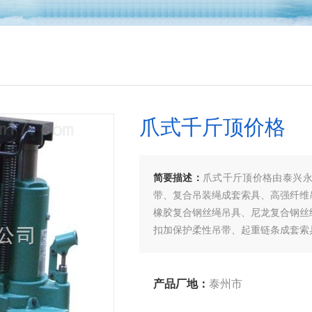
爪式千斤顶价格
简要描述：
爪式千斤顶价格由泰兴
带、复合吊装绳成套索具、高强纤维
橡胶复合钢丝绳吊具、尼龙复合钢丝
扣加保护柔性吊带、起重链条成套索
客户、来函洽谈订购！
产品厂地：
泰州市