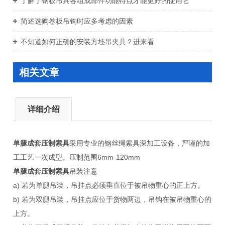
了解了钢板吊具各组成部件功能特点才能更好的使用它
简述选购卷板吊钩时应多考虑的因素
不知道如何正确的安装方坯吊夹具？进来看
相关文章
详细介绍
单腿成套压制索具
采用专业的钢丝绳索具深加工设备，严谨的加
工工艺一次成型。压制范围6mm-120mm
单腿成套压制索具
吊装注意
a) 若为单腿吊装，吊挂点必须垂直位于被吊物重心的正上方。
b) 若为双腿吊装，吊挂点应位于货物两边，吊钩在被吊物重心的
上方。