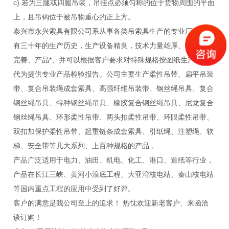
c) 若为三腿或四腿吊装，吊挂点必须匀称的位于货物周围的平面
上，且吊钩位于被吊物重心的正上方。
泰兴市永兴索具有限公司系从事各类吊索具生产的专业厂家，已
有三十年的生产历史，生产设备精良，技术力量雄厚、管理体系
完善、产品*、并可以根据客户要求对特殊规格按图纸生产，并
代为提供专业产品检验报告。公司主要生产柔性吊带、扁平吊装
带、复合吊装绳成套索具、高强纤维吊装带、钢丝绳吊具、复合
钢丝绳吊具、特种钢丝绳吊具、橡胶复合钢丝绳吊具、尼龙复合
钢丝绳吊具、环形柔性吊带、两头扣柔性吊带、环眼柔性吊带、
双扣加保护柔性吊带、起重链条成套索具、引纸绳、注塑绳、软
梯、安全带等几大系列、上百种规格的产品，
产品广泛适用于电力、油田、机电、化工、港口、造纸等行业，
产品在长江三峡、黄河小浪底工程、大亚湾核电站、秦山核电站
等国内重点工程的应用中受到了好评。
客户的满意是我公司至上的追求！ 热忱欢迎新老客户、来函洽
谈订购！