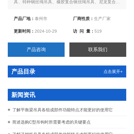
具、特种钢丝绳吊具、橡胶复合钢丝绳吊具、尼龙复合钢
丝绳吊具、环形柔性吊带、两头扣柔性吊带、环眼柔性吊
带、双扣加保护柔性吊带、起重链条成套索具、引纸绳、
产品厂地：
泰州市
厂商性质：
生产厂家
注塑绳、软梯、安全带等几大系列，欢迎新老客户、来函
更新时间：
2024-10-29
访 问 量：
519
洽谈订购！
产品咨询
联系我们
产品目录
点击展开+
新闻资讯
了解平衡梁吊具各组成部件功能特点才能更好的使用它
简述选购C型吊钩时所需要考虑的关键要点