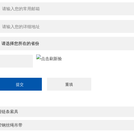
腿链条索具
胶钢丝绳吊带