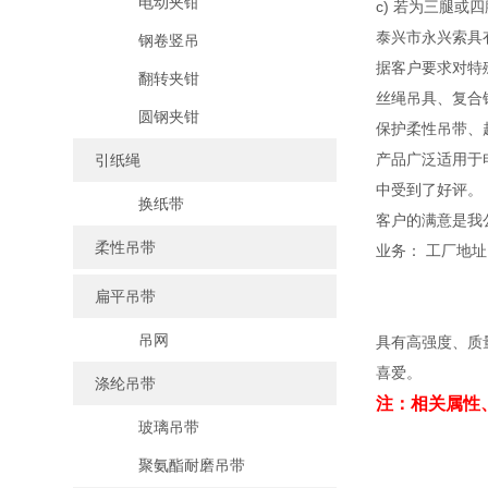
电动夹钳
c) 若为三腿
泰兴市永兴索具
钢卷竖吊
据客户要求对特
翻转夹钳
丝绳吊具、复合
圆钢夹钳
保护柔性吊带、
产品广泛适用于
引纸绳
中受到了好评。
换纸带
客户的满意是我
柔性吊带
业务： 工厂地
扁平吊带
吊网
具有高强度、质
喜爱。
涤纶吊带
注：相关属性
玻璃吊带
聚氨酯耐磨吊带