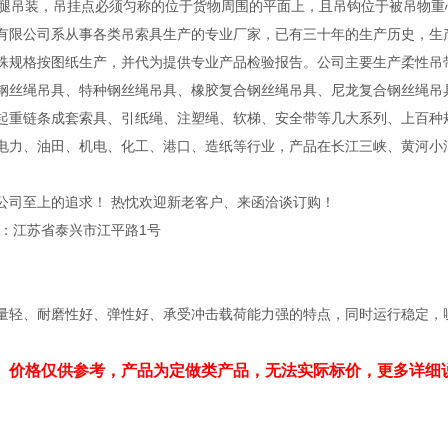
或四腿吊装，吊挂点必须匀称的位于货物周围的平面上，且吊钩位于被吊物
有限公司系从事各类吊索具生产的专业厂家，已有三十年的生产历史，生
殊规格按图纸生产，并代为提供专业产品检验报告。公司主要生产柔性吊
钢丝绳吊具、特种钢丝绳吊具、橡胶复合钢丝绳吊具、尼龙复合钢丝绳吊
起重链条成套索具、引纸绳、注塑绳、软梯、安全带等几大系列、上百种
电力、油田、机电、化工、港口、造纸等行业，产品在长江三峡、黄河小
公司至上的追求！ 热忱欢迎新老客户、来函洽谈订购！
址：江苏省泰兴市江平路1号
量轻、耐磨性好、弹性好、承受冲击载荷能力强的特点，同时运行稳定，噪
、价格仅供参考，产品为定做类产品，无法实际标价，更多详细