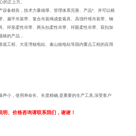
重心的正上方。
产设备精良，技术力量雄厚、管理体系完善、产品*、并可以根
带、扁平吊装带、复合吊装绳成套索具、高强纤维吊装带、钢
具、环形柔性吊带、两头扣柔性吊带、环眼柔性吊带、双扣加
规格的产品，
浪底工程、大亚湾核电站、秦山核电站等国内重点工程的应用
声小，使用寿命长、长度精确,是重要的生产工具,深受客户
说明、价格咨询请联系我们，谢谢！