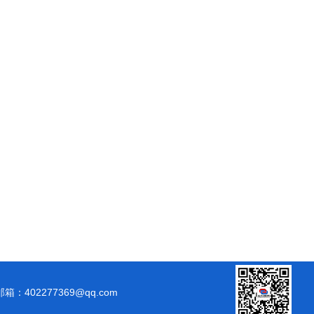
邮箱：402277369@qq.com