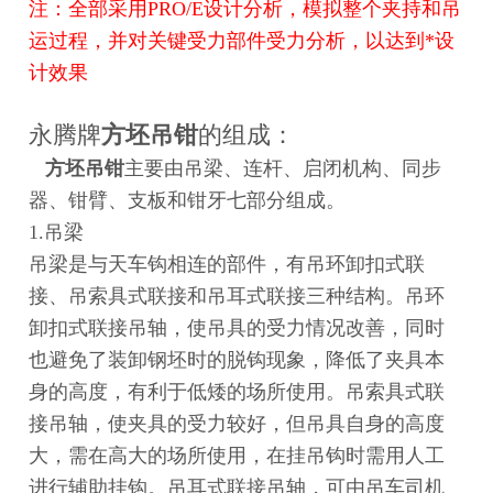
注：全部采用PRO/E设计分析，模拟整个夹持和吊
运过程，并对关键受力部件受力分析，以达到*设
计效果
永腾牌
方坯吊钳
的组成：
方坯吊钳
主要由吊梁、连杆、启闭机构、同步
器、钳臂、支板和钳牙七部分组成。
1.吊梁
吊梁是与天车钩相连的部件，有吊环卸扣式联
接、吊索具式联接和吊耳式联接三种结构。吊环
卸扣式联接吊轴，使吊具的受力情况改善，同时
也避免了装卸钢坯时的脱钩现象，降低了夹具本
身的高度，有利于低矮的场所使用。吊索具式联
接吊轴，使夹具的受力较好，但吊具自身的高度
大，需在高大的场所使用，在挂吊钩时需用人工
进行辅助挂钩。吊耳式联接吊轴，可由吊车司机