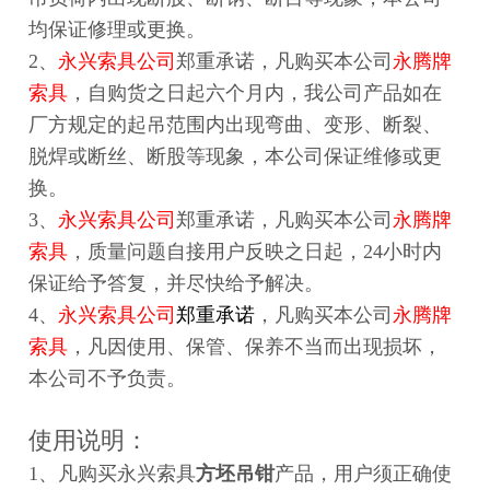
均保证
修理
或更换。
2、
永兴索具公司
郑重承诺，凡购买本公司
永腾牌
索具
，自购货之日起
六个月内
，我公司产品如在
厂方规定的起吊范围内出现弯曲、变形、断裂、
脱焊或断丝、断股等现象，本公司保证
维修
或更
换。
3、
永兴索具公司
郑重承诺，凡购买本公司
永腾牌
索具
，质量问题自接用户反映之日起，24小时内
保证给予答复，并尽快给予解决。
4、
永兴索具公司
郑重承诺
，凡购买本公司
永腾牌
索具
，凡因使用、保管、保养不当而出现损坏，
本公司不予负责。
使用说明：
1、凡购买永兴索具
方坯吊钳
产品，用户须正确使