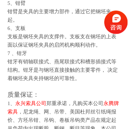
5、钳臂
钳臂是夹具的主要增力部件，通过它把钢坯夹
起。
6、支板
支板是钢坯夹具的支撑件。支板支在钢坯的上表
面以保证钢坯夹具的启闭机构顺利动作。
7 、钳牙
钳牙有销轴联接式、燕尾联接式和槽形插接式等
结构。钳牙是与钢坯直接接触的主要零件， 决定
着钢坯夹具夹持钢坯的可靠性。
质量保证：
1、
永兴索具公司
郑重承诺，凡购买本公司
永腾牌
索具
，尼龙绳、网、吊带、
美国杜邦丝引纸绳报
价
、方坯吊钳、吊钩、卷板吊钩类产品在规定起
吊负荷内出现断股、断钢、断目等现象，本公司