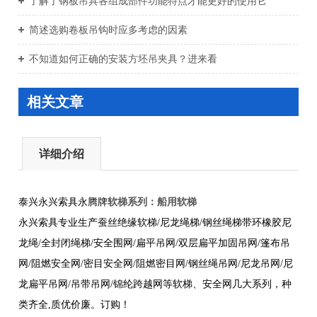
了解了钢板吊具各组成部件功能特点才能更好的使用它
简述选购卷板吊钩时应多考虑的因素
不知道如何正确的安装方坯吊夹具？进来看
相关文章
详细介绍
软梯系列：
船用软梯
泰兴永兴索具永腾牌
永兴索具专业生产蚕丝绝缘软梯/尼龙绳梯/钢丝绳梯带环橡胶尼
龙绳/全封闭绳梯/安全围网/扁平吊网/双层扁平加固吊网/篷布吊
网/阻燃安全网/密目安全网/阻燃密目网/钢丝绳吊网/尼龙吊网/尼
龙扁平吊网/吊带吊网/锦纶跨越网等软梯、安全网几大系列，种
类齐全,质优价廉。订购！