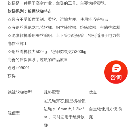
软梯是一种用于高空作业，攀登的工具。主要为绳索型。
软梯系列：
船用软梯
特点
☆具有不受长度限制、柔软、运输方便、使用轻巧等特点
☆有钢丝绳尼龙包芯软梯、钢丝绳软梯、绝缘软梯、带防护软梯
☆绝缘软梯采用蚕丝编织、上下管为绝缘管，特别适用于电力带
电作业施工
☆钢丝绳梯拉力500kg、绝缘软梯拉力300kg
完善的质保体系，过硬的产品质量！
通过is09001
获得
绝缘软梯类型
规格配置
优点
尼龙绳穿芯,圆型横档管,
边绳￠16mm,约1.2kg/
自重轻使用方便,价格
轻便型
m， 同时适用于绝缘软
廉
梯