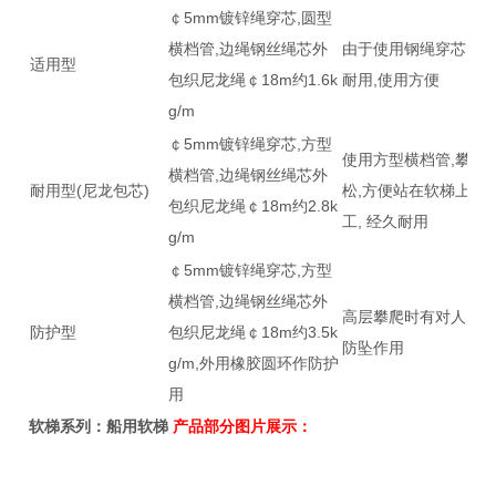
￠5mm镀锌绳穿芯,圆型
横档管,边绳钢丝绳芯外
由于使用钢绳穿芯,经
适用型
包织尼龙绳￠18m约1.6k
耐用,使用方便
g/m
￠5mm镀锌绳穿芯,方型
使用方型横档管,攀爬
横档管,边绳钢丝绳芯外
耐用型(尼龙包芯)
松,方便站在软梯上施
包织尼龙绳￠18m约2.8k
工, 经久耐用
g/m
￠5mm镀锌绳穿芯,方型
横档管,边绳钢丝绳芯外
高层攀爬时有对人员
防护型
包织尼龙绳￠18m约3.5k
防坠作用
g/m,外用橡胶圆环作防护
用
软梯系列：
船用软梯
产品部分图片展示：