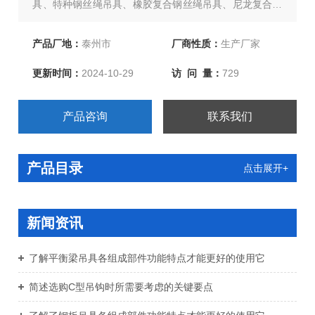
具、特种钢丝绳吊具、橡胶复合钢丝绳吊具、尼龙复合钢
丝绳吊具、环形柔性吊带、两头扣柔性吊带、液压千斤
顶、双扣加保护柔性吊带、起重链条成套索具、引纸绳、
产品厂地：
泰州市
厂商性质：
生产厂家
注塑绳、软梯、安全带等几大系列，欢迎新老客户、来函
更新时间：
2024-10-29
访 问 量：
729
洽谈订购！
产品咨询
联系我们
产品目录
点击展开+
新闻资讯
了解平衡梁吊具各组成部件功能特点才能更好的使用它
简述选购C型吊钩时所需要考虑的关键要点