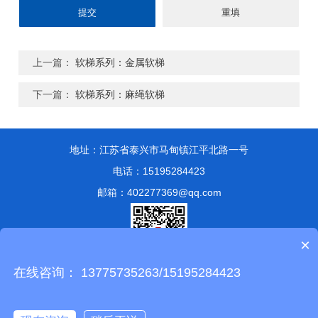
上一篇：
软梯系列：金属软梯
下一篇：
软梯系列：麻绳软梯
地址：江苏省泰兴市马甸镇江平北路一号
电话：15195284423
邮箱：402277369@qq.com
×
在线咨询： 13775735263/15195284423
版权所有 © 2024 泰兴市永兴索具有限公司
备案号：苏ICP备
13051807号-1
技术支持：
化工仪器网
管理登陆
sitemap.xml