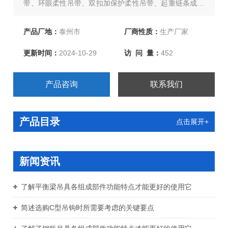
带、环眼柔性吊带、双扣加保护柔性吊带、起重链条成套
索具、引纸绳、注塑绳、软梯、安全带等几大系列，上百
种产品，欢迎新老客户、来函洽谈订购！
产品厂地：
泰州市
厂商性质：
生产厂家
更新时间：
2024-10-29
访 问 量：
452
产品咨询
联系我们
产品目录
点击展开+
新闻资讯
了解平衡梁吊具各组成部件功能特点才能更好的使用它
简述选购C型吊钩时所需要考虑的关键要点