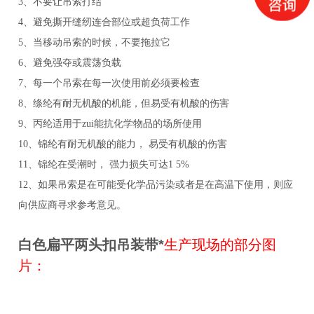
3、不要让吊索打结
4、避免撕开缝纫连合部位或超负荷工作
5、当移动吊索的时候，不要拖拉它
6、避免强夺或震荡负载
7、每一个吊索在每一次使用前必须要检查
8、绦纶有耐无机酸的机能，但易受有机酸的伤害
9、丙纶适用于zui能抗化学物品的场所使用
10、锦纶有耐无机酸的能力， 易受有机酸的伤害
11、锦纶在受潮时， 强力损失可达1 5%
12、如果吊索是在可能受化学品污染或者是在高温下使用，则应
向供应商寻求参考意见。
白色扁平
两头扣
吊装带*
生产现场的部分图
片：