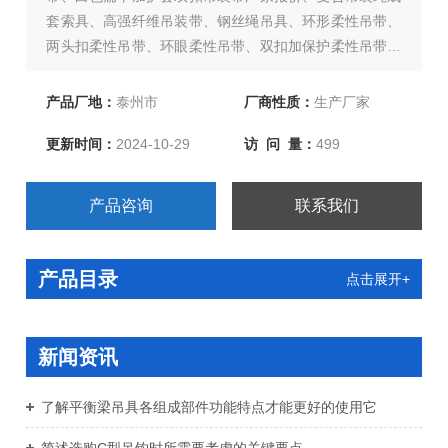
套索具、高强纤维吊装带、钢丝绳吊具、环形柔性吊带、
两头扣柔性吊带、环眼柔性吊带、双扣加保护柔性吊带、
起重链条成套索具、引纸绳、注塑绳、软梯、安全带等几
大系列，上百种产品，欢迎新老客户、来函洽谈订购！
产品厂地：
泰州市
厂商性质：
生产厂家
更新时间：
2024-10-29
访 问 量：
499
产品咨询
联系我们
产品目录
点击展开+
新闻资讯
了解平衡梁吊具各组成部件功能特点才能更好的使用它