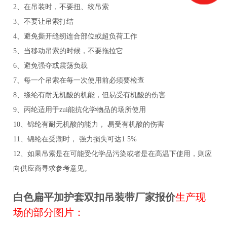
2、在吊装时，不要扭、绞吊索
3、不要让吊索打结
4、避免撕开缝纫连合部位或超负荷工作
5、当移动吊索的时候，不要拖拉它
6、避免强夺或震荡负载
7、每一个吊索在每一次使用前必须要检查
8、绦纶有耐无机酸的机能，但易受有机酸的伤害
9、丙纶适用于zui能抗化学物品的场所使用
10、锦纶有耐无机酸的能力， 易受有机酸的伤害
11、锦纶在受潮时， 强力损失可达1 5%
12、如果吊索是在可能受化学品污染或者是在高温下使用，则应
向供应商寻求参考意见。
白色扁平加护套
双扣
吊装带厂家报价
生产现
场的部分图片：