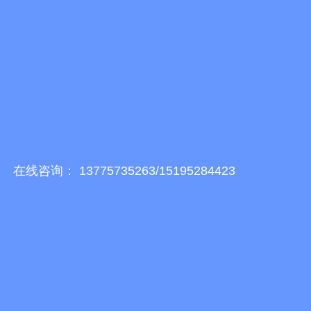
在线咨询： 13775735263/15195284423
上一篇：
供应白色扁平加护套双扣吊装带厂家