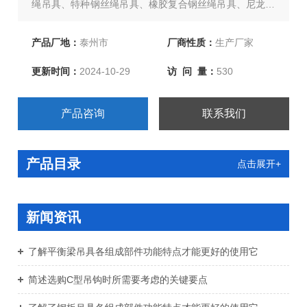
绳吊具、特种钢丝绳吊具、橡胶复合钢丝绳吊具、尼龙复
合钢丝绳吊具、环形柔性吊带、两头扣柔性吊带、环眼柔
性吊带、双扣加保护柔性吊带、起重链条成套索具、引纸
产品厂地：
泰州市
厂商性质：
生产厂家
绳、注塑绳、软梯、安全带等几大系列，欢迎新老客户、
更新时间：
2024-10-29
访 问 量：
530
来函洽谈订购！
产品咨询
联系我们
产品目录
点击展开+
新闻资讯
了解平衡梁吊具各组成部件功能特点才能更好的使用它
简述选购C型吊钩时所需要考虑的关键要点