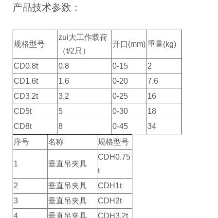
产品技术参数：
zui大工作载荷
规格型号
开口(mm)
重量(kg)
（t/2只）
CD0.8t
0.8
0-15
2
CD1.6t
1.6
0-20
7.6
CD3.2t
3.2
0-25
16
CD5t
5
0-30
18
CD8t
8
0-45
34
序号
名称
规格型号
CDH0.75
1
垂直吊夹具
t
2
垂直吊夹具
CDH1t
3
垂直吊夹具
CDH2t
4
垂直吊夹具
CDH3.2t