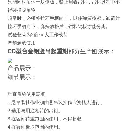
只能同时吊运一块钢板，禁止层叠吊运，吊运过程中不
得碰撞被吊物
起吊时，必须将拉环手柄向上，以使弹簧拉紧，卸荷时
拉环手柄向下，弹簧放松后，钳和钢板才能分离。
试验载荷为2倍zui大工作载荷
严禁超载使用
CD型合金钢竖吊起重钳
部分生产图展示：
产品展示：
细节展示：
垂直吊钩使用事项
1.悬吊装挂作业须由悬吊装挂作业资格人进行。
2.选用与用途相符的吊钳。
3.在容许荷重范围内使用，不得超载。
4.在容许板厚范围内使用。