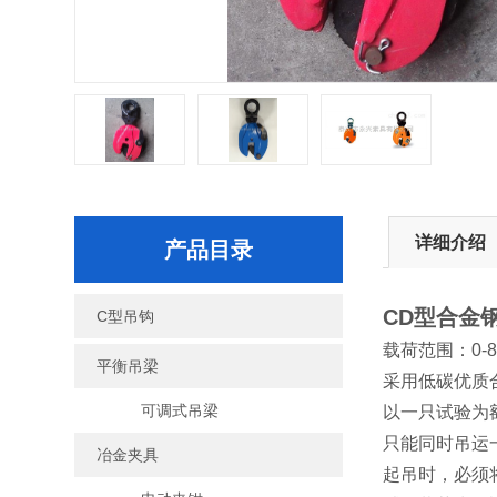
详细介绍
产品目录
CD型合金
C型吊钩
载荷范围：0-
平衡吊梁
采用低碳优质
可调式吊梁
以一只试验为
只能同时吊运
冶金夹具
起吊时，必须