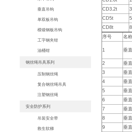
CD3.2t
3
垂直吊钩
CD5t
单双板吊钩
CD8t
模锻钢板吊钩
序号
名
工字钢夹钳
1
垂
油桶钳
钢丝绳吊具系列
2
垂
3
垂
压制钢丝绳
4
垂
复合钢丝绳吊具
5
垂
注塑钢丝绳
6
垂
安全防护系列
7
垂
8
垂
吊装安全带
9
垂
救生软梯