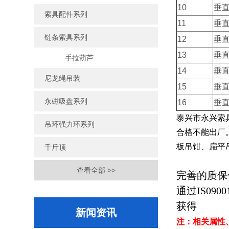
10
垂
索具配件系列
11
垂
链条索具系列
12
垂
13
垂
手拉葫芦
14
垂
尼龙绳吊装
15
垂
永磁吸盘系列
16
垂
泰兴市永兴索
吊环强力环系列
合格不能出厂
板吊钳、扁平
千斤顶
查看全部 >>
完善的质保
通过IS0900
获得
新闻资讯
注：相关属性