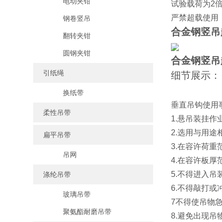
电动夹钳
试验载荷为2倍
严禁超载使用
钢卷竖吊
合金钢竖吊
翻转夹钳
圆钢夹钳
合金钢竖吊
引纸绳
细节展示：
换纸带
垂直吊钩使用
柔性吊带
1.悬吊装挂
2.选用与用途
扁平吊带
3.在容许荷
吊网
4.在容许板厚
5.不得进入
涤纶吊带
6.不得敲打
玻璃吊带
7不得使吊物
聚氨酯耐磨吊带
8.避免出现吊