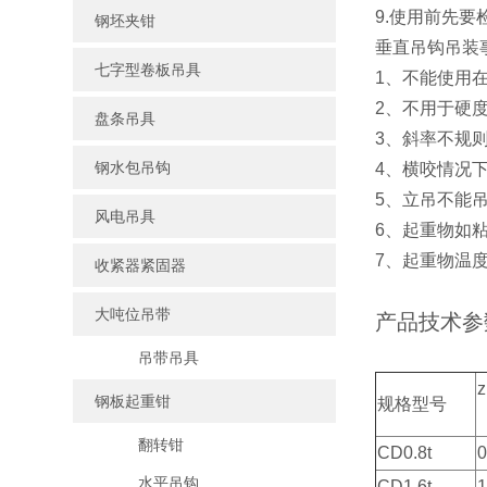
9.使用前先要
钢坯夹钳
垂直吊钩吊装
七字型卷板吊具
1、不能使用
2、不用于硬
盘条吊具
3、斜率不规
钢水包吊钩
4、横咬情况
5、立吊不能
风电吊具
6、起重物如
7、起重物温度
收紧器紧固器
大吨位吊带
产品技术参
吊带吊具
钢板起重钳
规格型号
翻转钳
CD0.8t
0
水平吊钩
CD1.6t
1