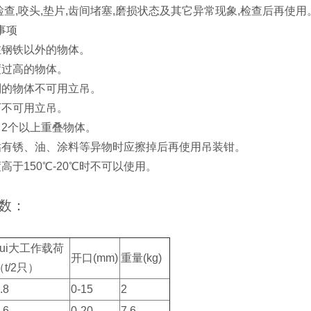
检查,咬头,垫片,齿间堵塞,磨损状态及其它异常现象,检查后再使用
事项
在钢铁以外的物体。
度过高的物体。
则的物体不可用立吊。
下不可用立吊。
吊2个以上重叠物体。
粘有锈、油、涂料等异物时应擦掉后再使用吊装钳。
高于150℃-20℃时不可以使用。
数：
zui大工作载荷
开口(mm)
重量(kg)
（t/2只）
.8
0-15
2
.6
0-20
7.6