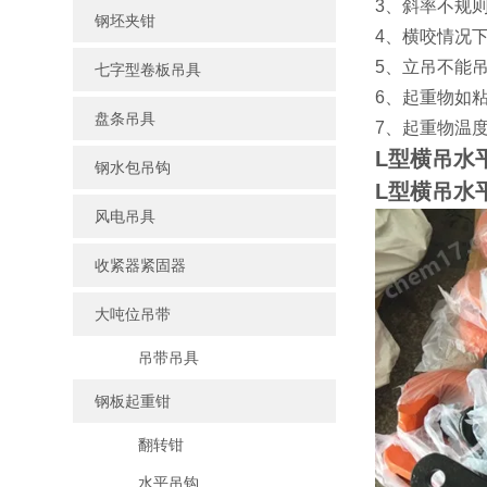
3、斜率不规
钢坯夹钳
4、横咬情况
5、立吊不能
七字型卷板吊具
6、起重物如
盘条吊具
7、起重物温度
L型横吊水
钢水包吊钩
L型横吊水
风电吊具
收紧器紧固器
大吨位吊带
吊带吊具
钢板起重钳
翻转钳
水平吊钩