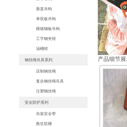
垂直吊钩
单双板吊钩
模锻钢板吊钩
工字钢夹钳
油桶钳
产品细节展
钢丝绳吊具系列
压制钢丝绳
复合钢丝绳吊具
注塑钢丝绳
安全防护系列
吊装安全带
救生软梯