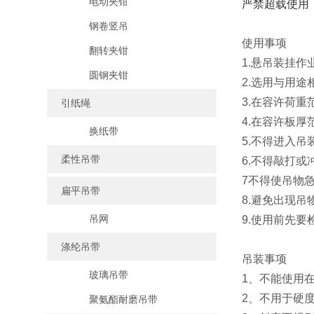
电动夹钳
严禁超载使用
钢卷竖吊
使用事项
翻转夹钳
1.悬吊装挂
圆钢夹钳
2.选用与用途
3.在容许荷
引纸绳
4.在容许板厚
换纸带
5.不得进入
柔性吊带
6.不得敲打
7不得使吊物
扁平吊带
8.避免出现吊
吊网
9.使用前先要
涤纶吊带
吊装事项
玻璃吊带
1、不能使用
2、不用于硬
聚氨酯耐磨吊带