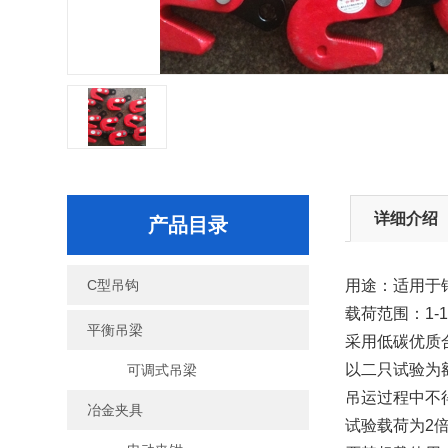
详细介绍
产品目录
C型吊钩
用途：适用于
载荷范围：1-1
平衡吊梁
采用低碳优质
以二只试验为
可调式吊梁
吊运过程中不
冶金夹具
试验载荷为2倍