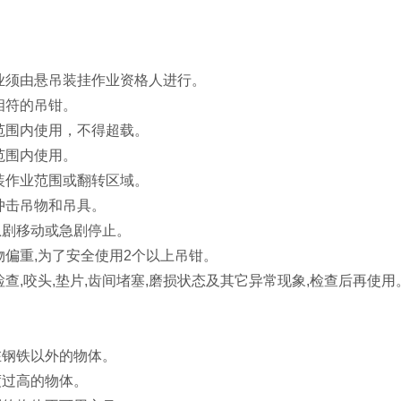
作业须由悬吊装挂作业资格人进行。
相符的吊钳。
重范围内使用，不得超载。
范围内使用。
吊装作业范围或翻转区域。
或冲击吊物和吊具。
急剧移动或急剧停止。
物偏重,为了安全使用2个以上吊钳。
检查,咬头,垫片,齿间堵塞,磨损状态及其它异常现象,检查后再使用
在钢铁以外的物体。
度过高的物体。