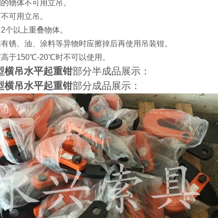
则的物体不可用立吊。
下不可用立吊。
吊2个以上重叠物体。
粘有锈、油、涂料等异物时应擦掉后再使用吊装钳。
高于150℃-20℃时不可以使用。
型横吊水平起重钳
部分半成品展示：
型横吊水平起重钳
部分成品展示：