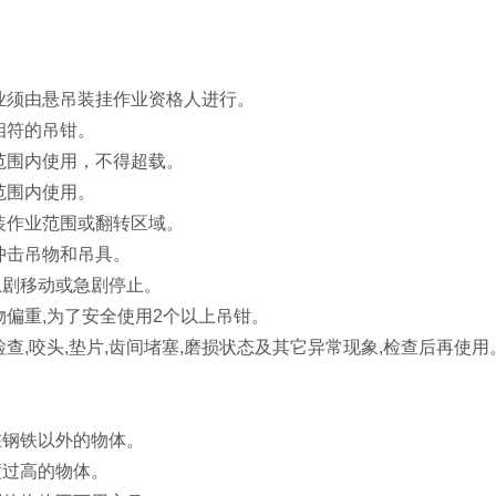
作业须由悬吊装挂作业资格人进行。
相符的吊钳。
重范围内使用，不得超载。
范围内使用。
吊装作业范围或翻转区域。
或冲击吊物和吊具。
急剧移动或急剧停止。
物偏重,为了安全使用2个以上吊钳。
检查,咬头,垫片,齿间堵塞,磨损状态及其它异常现象,检查后再使用
在钢铁以外的物体。
度过高的物体。