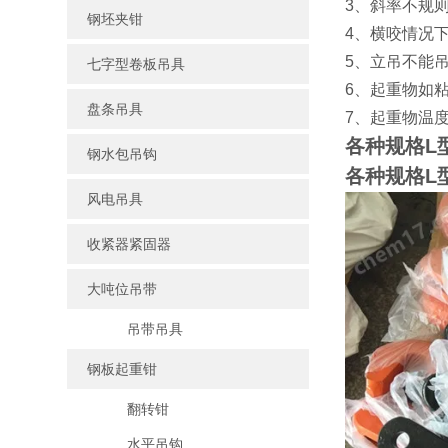
3、斜率不规
钢坯夹钳
4、横咬情况
5、立吊不能
七字型卷板吊具
6、起重物如
盘条吊具
7、起重物温度
各种规格L
钢水包吊钩
各种规格L
风电吊具
收紧器紧固器
大吨位吊带
吊带吊具
钢板起重钳
翻转钳
水平吊钩