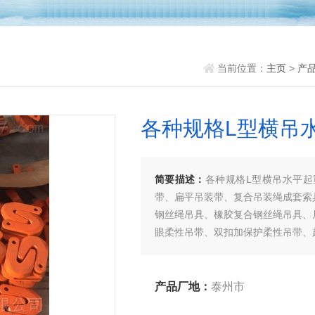
当前位置：
主页
>
产
各种规格L型横吊
简要描述：
各种规格L型横吊水平
带、扁平吊装带、复合吊装绳成套索
钢丝绳吊具、橡胶复合钢丝绳吊具、
眼柔性吊带、双扣加保护柔性吊带、
系列，欢迎新老客户、来函洽谈订购
产品厂地：
泰州市