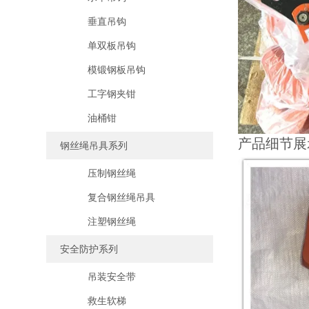
垂直吊钩
单双板吊钩
模锻钢板吊钩
工字钢夹钳
油桶钳
产品细节展
钢丝绳吊具系列
压制钢丝绳
复合钢丝绳吊具
注塑钢丝绳
安全防护系列
吊装安全带
救生软梯