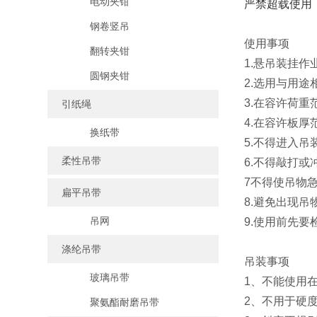
电动夹钳
严禁超载使用
钢卷竖吊
使用事项
翻转夹钳
1.悬吊装挂
圆钢夹钳
2.选用与用途
3.在容许荷
引纸绳
4.在容许板厚
换纸带
5.不得进入
柔性吊带
6.不得敲打
7不得使吊物
扁平吊带
8.避免出现吊
吊网
9.使用前先要
涤纶吊带
吊装事项
玻璃吊带
1、不能使用
2、不用于硬
聚氨酯耐磨吊带