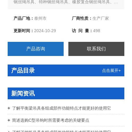
钢丝绳吊具、特种钢丝绳吊具、橡胶复合钢丝绳吊具、尼
龙复合钢丝绳吊具、环形柔性吊带、两头扣柔性吊带、环
眼柔性吊带、双扣加保护柔性吊带、起重链条成套索具、
产品厂地：
泰州市
厂商性质：
生产厂家
引纸绳、注塑绳、软梯、安全带等几大系列，欢迎新老客
更新时间：
2024-10-29
访 问 量：
498
户、来函洽谈订购！
产品咨询
联系我们
产品目录
点击展开+
新闻资讯
了解平衡梁吊具各组成部件功能特点才能更好的使用它
简述选购C型吊钩时所需要考虑的关键要点