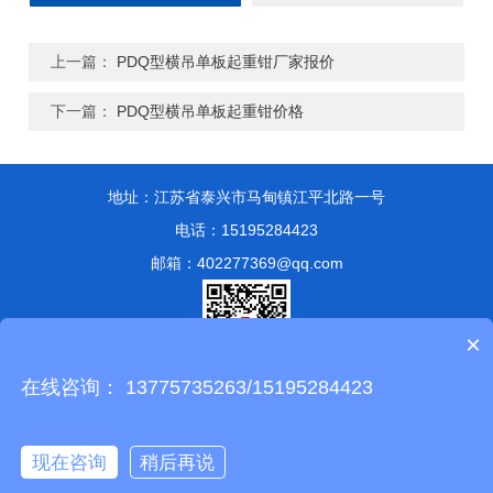
上一篇：
PDQ型横吊单板起重钳厂家报价
下一篇：
PDQ型横吊单板起重钳价格
地址：江苏省泰兴市马甸镇江平北路一号
电话：15195284423
邮箱：402277369@qq.com
×
在线咨询： 13775735263/15195284423
版权所有 © 2024 泰兴市永兴索具有限公司
备案号：苏ICP备
13051807号-1
技术支持：
化工仪器网
管理登陆
sitemap.xml
现在咨询
稍后再说
苏公网安备 32128302001347号
在线咨询
拨打电话