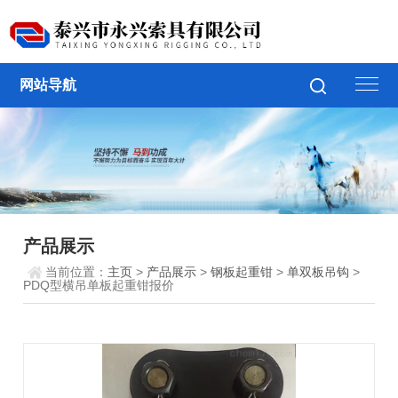
网站导航
产品展示
当前位置：
主页
>
产品展示
>
钢板起重钳
>
单双板吊钩
>
PDQ型横吊单板起重钳报价