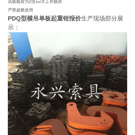
试验载荷为2倍zui大工作载荷
严禁超载使用
PDQ型横吊
单板
起重钳报价
生产现场部分展
示：