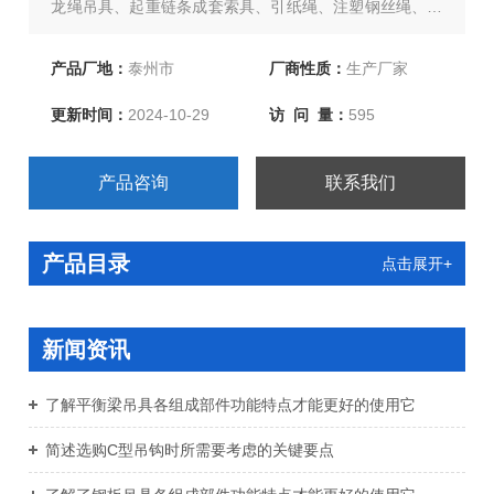
龙绳吊具、起重链条成套索具、引纸绳、注塑钢丝绳、软
梯、安全带等几大系列，欢迎新老客户、来函洽谈订购！
产品厂地：
泰州市
厂商性质：
生产厂家
更新时间：
2024-10-29
访 问 量：
595
产品咨询
联系我们
产品目录
点击展开+
新闻资讯
了解平衡梁吊具各组成部件功能特点才能更好的使用它
简述选购C型吊钩时所需要考虑的关键要点