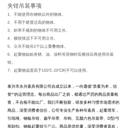
夹钳吊装事项
1、不能使用在钢铁以外的物体。
2、不用于硬度过高的物体。
3、斜率不规则的物体不可用立吊。
4、横咬情况下不可用立吊。
5、立吊不能吊2个以上重叠物体。
6、起重物如粘有锈、油、涂料等异物时应擦掉后再使用吊装
钳。
7、起重物温度高于150℃-20℃时不可以使用。
泰兴市永兴索具有限公司自成立以来，一向遵循“质量为本，信
誉*”的运营理念。每台商品出厂之前，都通过严厉的商品质量检
查，不合格不能出厂。我们不断创新，研发多种习惯市场需求的
商品，深受消费者信任，
公司专业生产各种吊索具，起重滑车，
引纸绳、钢板吊钳、扁平吊带、吊钩、五颜六色吊装带、D型/弓
形卸扣、钢板起重钳
等产品
。商品质优价廉，深受消费者喜欢，