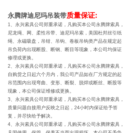
质量保证:
永腾牌迪尼玛吊装带
1、
永兴索具公司
郑重承诺，凡购买本公司
永腾牌索具
，
尼龙绳、网、柔性吊带、迪尼玛吊索，美国杜邦丝引纸
绳、永磁吸盘，吊钳、吊钩、卷板吊钩类产品在规定起
吊负荷内出现断股、断钢、断目等现象，本公司均保证
修理或更换。
2、
永兴索具公司
郑重承诺，凡购买本公司永腾牌索具，
自购货之日起六个月内，我公司产品如在厂方规定的起
吊范围内出现弯曲、变形、断裂、脱焊或断丝、断股等
现象，本公司保证维修或更换。
3、永兴索具公司郑重承诺，凡购买本公司永腾牌索具，
质量问题自接用户反映之日起，24小时内保证给予答
复，并尽快给予解决。
4、永兴索具公司郑重承诺，凡购买本公司永腾牌索具，
凡因使用、保管、保养不当而出现损坏，本公司不予负