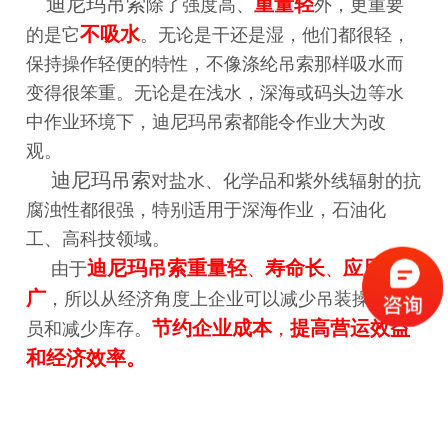
迪尼玛吊索
重量轻
除了强度高、
外，更重要
不吸水
的是它
。无论是干还是湿，他们都很轻，
保持操作轻便的特性，不像涤纶吊索那样吸水而
变得很笨重。无论是在浅水，深海或码头边等水
中作业环境下，迪尼玛吊索都能令作业大为改
观。
迪尼玛吊索
对盐水、化学品和紫外线辐射的抗
腐浊性都很强，特别适用于深海作业，石油化
工、高科技领域。
迪尼玛吊索重量轻
寿命长
应用面
由于
、
、
广
，所以从经济角度上企业可以减少吊装操作人
节约企业成本
提高营运效益
员和减少库存。
，
和经济效率。