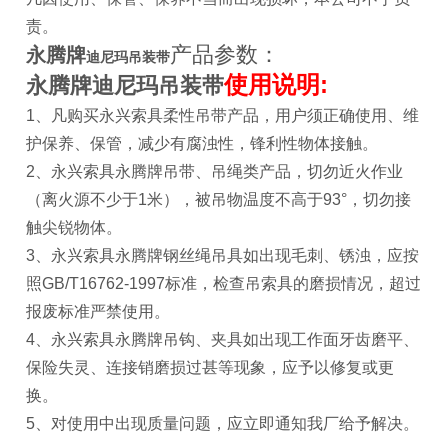
责。
产品参数：
永腾牌
迪尼玛吊装带
使用说明:
永腾牌迪尼玛吊装带
1、凡购买永兴索具柔性吊带产品，用户须正确使用、维
护保养、保管，减少有腐浊性，锋利性物体接触。
2、永兴索具永腾牌吊带、吊绳类产品，切勿近火作业
（离火源不少于1米），被吊物温度不高于93°，切勿接
触尖锐物体。
3、永兴索具永腾牌钢丝绳吊具如出现毛刺、锈浊，应按
照GB/T16762-1997标准，检查吊索具的磨损情况，超过
报废标准严禁使用。
4、永兴索具永腾牌吊钩、夹具如出现工作面牙齿磨平、
保险失灵、连接销磨损过甚等现象，应予以修复或更
换。
5、对使用中出现质量问题，应立即通知我厂给予解决。