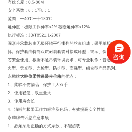
有效长度：0.5-80M
安全系数：6：1至8：1
范围：一40℃一十180℃
延伸度：极限工作伸率<2% 破断延伸率<12%
执行标准：JB/T8521.1-2007
圆形带承载芯由无极环绕平行排列的丝束组成，采用单股丝加
捻。保护套由特制双层耐磨套管对接成环型，警示、保护、承载
芯安全使用。根据不通吊装环境要求，可专业制作：普通型、防
火型、荧光型、光检型、防护型、高强型、组合型产品系列。
永腾牌
大吨位柔性吊装带价格
的优点：
1、柔软不伤物品，保护工人双手
2、使用轻便，载重量大
3、使用寿命长
4、清晰的极限工作力标注及色码，有效提高安全性能
永腾牌
告诉您注意事项；
1、必须采用正确的方式系数，不能超载