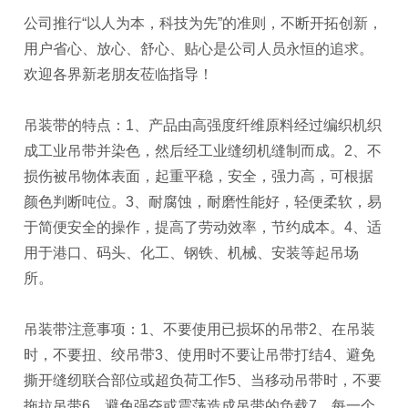
公司推行“以人为本，科技为先”的准则，不断开拓创新，
用户省心、放心、舒心、贴心是公司人员永恒的追求。
欢迎各界新老朋友莅临指导！
吊装带的特点：1、产品由高强度纤维原料经过编织机织
成工业吊带并染色，然后经工业缝纫机缝制而成。2、不
损伤被吊物体表面，起重平稳，安全，强力高，可根据
颜色判断吨位。3、耐腐蚀，耐磨性能好，轻便柔软，易
于简便安全的操作，提高了劳动效率，节约成本。4、适
用于港口、码头、化工、钢铁、机械、安装等起吊场
所。
吊装带注意事项：1、不要使用已损坏的吊带2、在吊装
时，不要扭、绞吊带3、使用时不要让吊带打结4、避免
撕开缝纫联合部位或超负荷工作5、当移动吊带时，不要
拖拉吊带6、避免强夺或震荡造成吊带的负载7、每一个