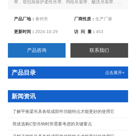
带、双扣加保护柔性吊带、丙纶吊装带、酸洗吊装带、货
车捆绑器、捆绑带、石油管道吊带、大吨位吊装带等吊装
带，欢迎新老客户、来函洽谈订购！
产品厂地：
泰州市
厂商性质：
生产厂家
更新时间：
2024-10-29
访 问 量：
453
产品咨询
联系我们
产品目录
点击展开+
新闻资讯
了解平衡梁吊具各组成部件功能特点才能更好的使用它
简述选购C型吊钩时所需要考虑的关键要点