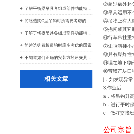
②超过额外起
了解平衡梁吊具各组成部件功能特点才能更好的使用它
③吊具运用不
④吊物上有人
简述选购C型吊钩时所需要考虑的关键要点
⑤抱闸或其它
了解了钢板吊具各组成部件功能特点才能更好的使用它
⑥行车吊挂重
简述选购卷板吊钩时应多考虑的因素
⑦歪拉斜挂不
⑧具有爆炸性
不知道如何正确的安装方坯吊夹具？进来看
⑨埋在地下物
⑩带锋芒块口
相关文章
j．如发现异
3.作业后
a．将吊钩升
b．进行平时
c．做好交接
公司宗旨