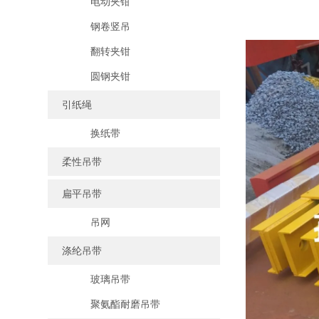
电动夹钳
钢卷竖吊
翻转夹钳
圆钢夹钳
引纸绳
换纸带
柔性吊带
扁平吊带
吊网
涤纶吊带
玻璃吊带
聚氨酯耐磨吊带