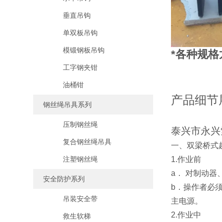
垂直吊钩
单双板吊钩
模锻钢板吊钩
*各种规格
工字钢夹钳
油桶钳
产品细节
钢丝绳吊具系列
压制钢丝绳
泰兴市永兴
复合钢丝绳吊具
一、双梁桥式
1.作业前
注塑钢丝绳
a． 对制动
安全防护系列
b．操作者必
吊装安全带
主电源。
2.作业中
救生软梯