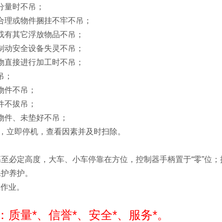
分量时不吊；
合理或物件捆挂不牢不吊；
或有其它浮放物品不吊；
制动安全设备失灵不吊；
物直接进行加工时不吊；
吊；
物件不吊；
件不拔吊；
物件、未垫好不吊；
常，立即停机，查看因素并及时扫除。
高至必定高度，大车、小车停靠在方位，控制器手柄置于“零”位
保护养护。
班作业。
：质量*、信誉*、安全*、服务*。