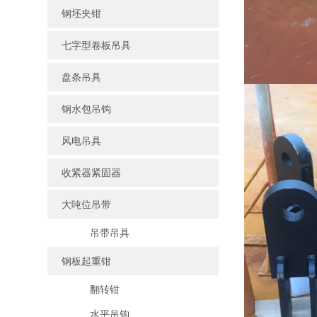
钢坯夹钳
七字型卷板吊具
盘条吊具
钢水包吊钩
风电吊具
收紧器紧固器
大吨位吊带
吊带吊具
钢板起重钳
翻转钳
水平吊钩