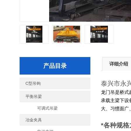
详细介绍
产品目录
泰兴市永
C型吊钩
龙门吊是桥式
平衡吊梁
承载主梁下设
可调式吊梁
大、习惯面广
冶金夹具
*各种规格