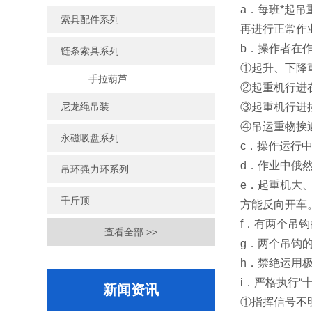
a．每班*起
索具配件系列
再进行正常作
b．操作者在
链条索具系列
①起升、下降
手拉葫芦
②起重机行进
③起重机行进
尼龙绳吊装
④吊运重物挨
永磁吸盘系列
c．操作运行
d．作业中俄
吊环强力环系列
e．起重机大
千斤顶
方能反向开车
f．有两个吊
查看全部 >>
g．两个吊钩
h．禁绝运用
i．严格执行“
新闻资讯
①指挥信号不