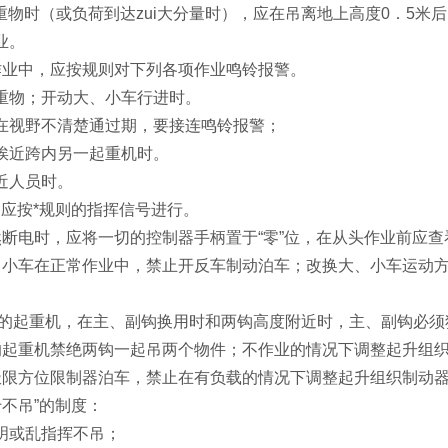
吊重物时（或负荷到达zui大分量时），应在吊离地上高度0．5
业。
作业中，应按规则对下列各项作业鸣铃报警。
重物；开动大、小车行进时。
在视野不清楚通过期，要接连鸣铃报警；
挨近跨内另一起重机时。
近人员时。
中应按*规则的指挥信号进行。
然断电时，应将一切的控制器手柄置于“零”位，在从头作业前应
、小车在正常作业中，禁止开反车制动泊车；改换大、小车运动方
。
钩的起重机，在主、副钩换用时和两钩高度附近时，主、副钩必
的起重机禁绝两钩一起吊两个物件；不作业的情况下调整起升组
极限方位限制器泊车，禁止在有负载的情况下调整起升组织制动
十不吊”的制度：
明或乱指挥不吊；