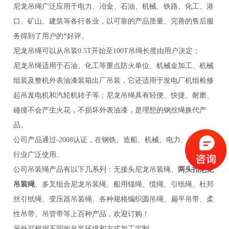
尼龙吊绳广泛应用于电力、冶金、石油、机械、铁路、化工、港
口、矿山、建筑等各行各业，以可靠的产品质量、完善的售后服
务得到了用户的*好评。
尼龙吊绳可以从吊装0.5T开始至100T吊绳长度由用户决定；
尼龙吊绳适用于石油、化工等重点防火单位、机械金加工、机械
组装及整机外表油漆装箱出厂吊装，
它还适用于发电厂机组检修
起吊发电机和汽轮机转子等；尼龙吊绳具有轻便、快捷、耐磨、
碰撞不会产生火花，不损坏外表油漆，是理想的钢丝绳换代产
品。
公司产品通过-2008认证，在钢铁、造船、机械、电力、石油等
行业广泛使用。
公司吊装绳产品有以下几系列：无接头尼龙吊装绳、
两头扣尼龙
吊装绳
、多叉组合尼龙吊装绳、船用锚绳、缆绳、引纸绳、杜邦
丝引纸绳、变压器吊装绳、各种规格编织圆吊绳、扁平吊带、柔
性吊带、吊管带等上百种产品，欢迎订购！
另外可根据不同的吊装环境和方式加工定制。