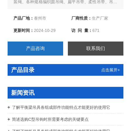
装绳、各种规格编织圆吊绳、扁平吊带、柔性吊带、吊管
带等上百种产品！公司为*，零中间商，所有产品自产自
销，购买数量多价格可以优惠哦！可以定做其他规格的吊
产品厂地：
泰州市
厂商性质：
生产厂家
绳，具体请，我们会竭诚为您服务！！
更新时间：
2024-10-29
访 问 量：
671
产品咨询
联系我们
产品目录
点击展开+
新闻资讯
了解平衡梁吊具各组成部件功能特点才能更好的使用它
简述选购C型吊钩时所需要考虑的关键要点