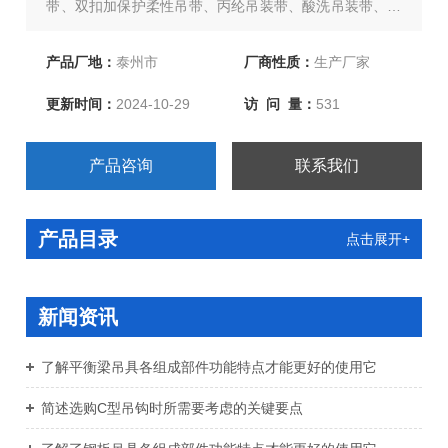
带、双扣加保护柔性吊带、丙纶吊装带、酸洗吊装带、货
车捆绑器、捆绑带、石油管道吊带、大吨位吊装带等吊装
带，欢迎新老客户、来函洽谈订购！
产品厂地：
泰州市
厂商性质：
生产厂家
更新时间：
2024-10-29
访 问 量：
531
产品咨询
联系我们
产品目录
点击展开+
新闻资讯
了解平衡梁吊具各组成部件功能特点才能更好的使用它
简述选购C型吊钩时所需要考虑的关键要点