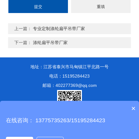
上一篇：
专业定制涤纶扁平吊带厂家
下一篇：
涤纶扁平吊带厂家
地址：江苏省泰兴市马甸镇江平北路一号
电话：15195284423
邮箱：402277369@qq.com
×
在线咨询： 13775735263/15195284423
版权所有 © 2024 泰兴市永兴索具有限公司
备案号：苏ICP备
13051807号-1
技术支持：
化工仪器网
管理登陆
sitemap.xml