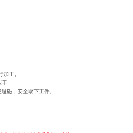
行加工。
扳手。
完成退磁，安全取下工件。