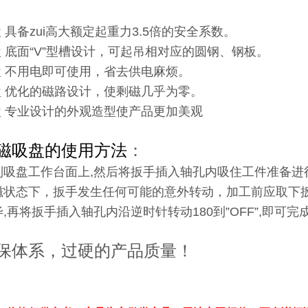
盘 具备zui高大额定起重力3.5倍的安全系数。
盘 底面“V”型槽设计，可起吊相对应的圆钢、钢板。
盘 不用电即可使用，省去供电麻烦。
盘 优化的磁路设计，使剩磁几乎为零。
盘 专业设计的外观造型使产品更加美观
磁吸盘的使用方法
：
到吸盘工作台面上,然后将扳手插入轴孔内吸住工件准备进
磁状态下，扳手发生任何可能的意外转动，加工前应取下
,再将扳手插入轴孔内沿逆时针转动180到”OFF”,即可
保体系，过硬的产品质量！