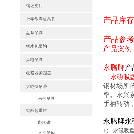
钢坯夹钳
产品库
七字型卷板吊具
盘条吊具
产品参
钢水包吊钩
产品案例
风电吊具
永腾牌
产
收紧器紧固器
永磁吸
钢材场所
大吨位吊带
率。永兴
吊带吊具
手柄转动
钢板起重钳
永腾牌永
翻转钳
1） 永磁吸
水平吊钩