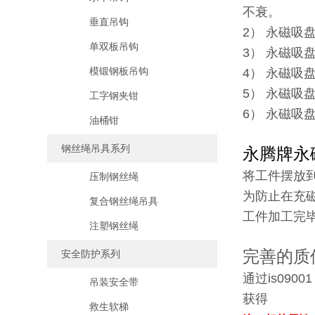
不衰。
垂直吊钩
2） 永磁吸
单双板吊钩
3） 永磁吸
模锻钢板吊钩
4） 永磁吸
5） 永磁吸
工字钢夹钳
6） 永磁吸
油桶钳
钢丝绳吊具系列
永腾牌永
将工件摆放
压制钢丝绳
为防止在充
复合钢丝绳吊具
工件加工完毕
注塑钢丝绳
完善的质
安全防护系列
通过is09001
吊装安全带
获得
救生软梯