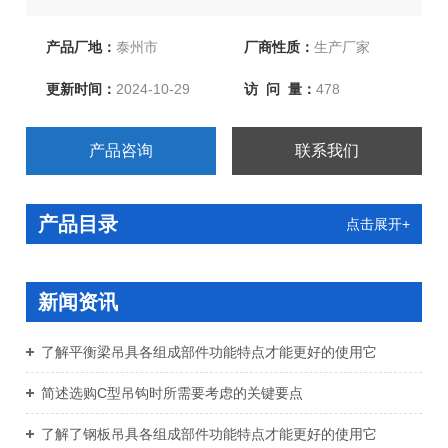
求对特殊规格按图纸生产，并代为提供专业产品检验报
告。热忱欢迎新老客户、来函洽谈订购！
产品厂地：
泰州市
厂商性质：
生产厂家
更新时间：
2024-10-29
访 问 量：
478
产品咨询
联系我们
产品目录
点击展开+
新闻资讯
了解平衡梁吊具各组成部件功能特点才能更好的使用它
简述选购C型吊钩时所需要考虑的关键要点
了解了钢板吊具各组成部件功能特点才能更好的使用它