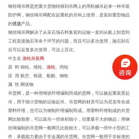
钢丝绳吊网是把重大货物转移到吊网上的用机械吊起来一种吊装
防护网，钢丝绳吊网配在起重机的吊钩上使用，是装卸重型物品
的
优选
产品。
钢丝绳吊网解决了从采石场石料集装到运输一直到从船上卸货到
工程直接抛石等各个环节的问题，而且可以多次使用，抛石卸石
后可以反复多次使用，可达上百次。
中文名
涤纶吊装网
原 料 锦纶、维纶、
涤纶
、丙纶
应 用 航空、铁路、船舶、钢铁
属 性 网状物
吊货网，是一种用绳状纤维编制而成的货网，可以被起重装置起
吊，用于细小货物的运输起吊。吊货网的材质可以为尼龙等合成
塑料纤维，也可以为钢制纤维编制而成。用塑料纤维制成的吊货
网比较致密，可以装吊一些体积细小，但重量不大的物品；用钢
丝绳编制的吊货网一般网孔比较粗大，可以承载一些中小型的工
件，承载能力要由于非金属的吊货网。吊货网一般用于非标准的