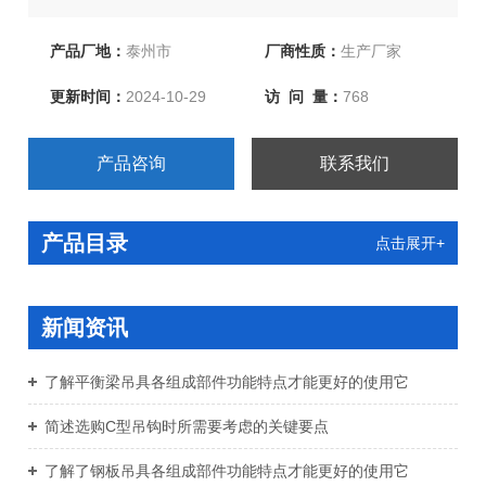
客户要求对特殊规格按图纸生产，并代为提供专业产品检
验报告。热忱欢迎新老客户、来函洽谈订购！
产品厂地：
泰州市
厂商性质：
生产厂家
更新时间：
2024-10-29
访 问 量：
768
产品咨询
联系我们
产品目录
点击展开+
新闻资讯
了解平衡梁吊具各组成部件功能特点才能更好的使用它
简述选购C型吊钩时所需要考虑的关键要点
了解了钢板吊具各组成部件功能特点才能更好的使用它