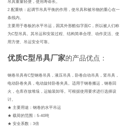
吊具重量轻便，使用寿命长。
2.配重铁：起调节吊具平衡的作用，使吊具和被吊物的重心在一
条线内。
主要用于卷板的水平吊运，因其外形酷似字面C，所以被人们称
为C型吊具。其吊运和安装过程、结构简单合理、动作灵活、使
用方便、吊运安全可靠。
优质C型吊具厂家
的产品
优点：
钢卷吊具有C型钢卷吊具，液压吊具，卧卷自动吊具，竖吊具，
电动卧卷夹具，电动旋转卧卷夹具。适用于钢卷搬运，钢卷回
火，仓库存放堆垛，运输装卸等。可根据使用要求进行选择设
计。
★ 主要用途：钢卷的水平吊运
★ 载荷的范围：5-40吨
★ 安全系数：3倍