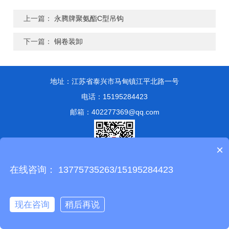
上一篇：
永腾牌聚氨酯C型吊钩
下一篇：
铜卷装卸
地址：江苏省泰兴市马甸镇江平北路一号
电话：15195284423
邮箱：402277369@qq.com
×
在线咨询： 13775735263/15195284423
版权所有 © 2024 泰兴市永兴索具有限公司
备案号：苏ICP备
13051807号-1
技术支持：
化工仪器网
管理登陆
sitemap.xml
现在咨询
稍后再说
苏公网安备 32128302001347号
在线咨询
拨打电话