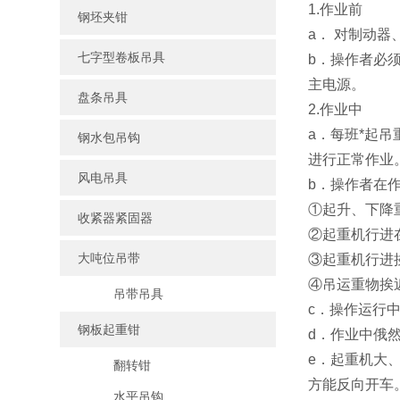
1.作业前
钢坯夹钳
a． 对制动
七字型卷板吊具
b．操作者必
主电源。
盘条吊具
2.作业中
a．每班*起
钢水包吊钩
进行正常作业
风电吊具
b．操作者在
①起升、下降
收紧器紧固器
②起重机行进
大吨位吊带
③起重机行进
④吊运重物挨
吊带吊具
c．操作运行
钢板起重钳
d．作业中俄
e．起重机大
翻转钳
方能反向开车
水平吊钩