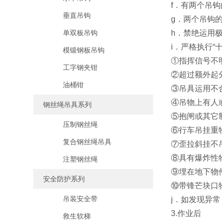
f．有两个吊
垂直吊钩
g．两个吊钩
单双板吊钩
h．禁绝运用
i．严格执行“
模锻钢板吊钩
①指挥信号不
工字钢夹钳
②超过额外起
油桶钳
③吊具运用不
④吊物上有人
钢丝绳吊具系列
⑤抱闸或其它
压制钢丝绳
⑥行车吊挂重
复合钢丝绳吊具
⑦歪拉斜挂不
⑧具有爆炸性
注塑钢丝绳
⑨埋在地下物
安全防护系列
⑩带锋芒块口
吊装安全带
j．如发现异
3.作业后
救生软梯