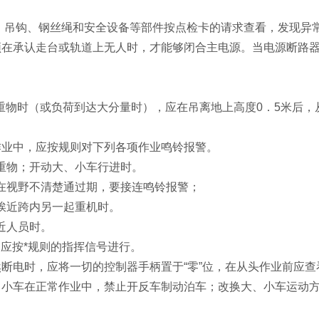
器、吊钩、钢丝绳和安全设备等部件按点检卡的请求查看，发现异
须在承认走台或轨道上无人时，才能够闭合主电源。当电源断路器
吊重物时（或负荷到达大分量时），应在吊离地上高度0．5米后，
。
作业中，应按规则对下列各项作业鸣铃报警。
重物；开动大、小车行进时。
在视野不清楚通过期，要接连鸣铃报警；
挨近跨内另一起重机时。
近人员时。
中应按*规则的指挥信号进行。
然断电时，应将一切的控制器手柄置于“零”位，在从头作业前应
、小车在正常作业中，禁止开反车制动泊车；改换大、小车运动方
。