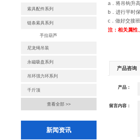
a．将吊钩升
索具配件系列
b．进行平时
c．做好交接
链条索具系列
注：相关属性
手拉葫芦
尼龙绳吊装
永磁吸盘系列
产品咨询
吊环强力环系列
产品：
千斤顶
查看全部 >>
留言内容：
新闻资讯