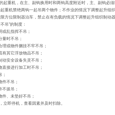
钩的起重机，在主、副钩换用时和两钩高度附近时，主、副钩必
的起重机禁绝两钩一起吊两个物件；不作业的情况下调整起升组
极限方位限制器泊车，禁止在有负载的情况下调整起升组织制动
十不吊”的制度：
明或乱指挥不吊；
分量时不吊；
合理或物件捆挂不牢不吊；
或有其它浮放物品不吊；
制动安全设备失灵不吊；
物直接进行加工时不吊；
吊；
物件不吊；
件不拔吊；
物件、未垫好不吊；
常，立即停机，查看因素并及时扫除。