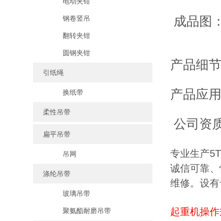
电动夹钳
成品图
钢卷竖吊
翻转夹钳
圆钢夹钳
产品细
引纸绳
产品应
换纸带
柔性吊带
公司资
扁平吊带
专业生产5T
吊网
诚信可靠、
涤纶吊带
维修。设有
玻璃吊带
起重机操作
聚氨酯耐磨吊带