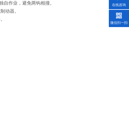
须独自作业，避免两钩相撞。
在线咨询
织制动器。
器。
微信扫一扫