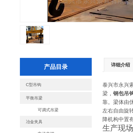
详细介绍
产品目录
泰兴市永兴索
C型吊钩
梁，
钢包吊
平衡吊梁
靠。梁体由
可调式吊梁
左右自由旋
降机构中置
冶金夹具
生产现