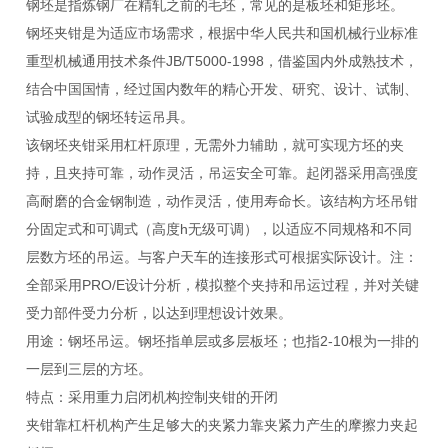
钢坯是指炼钢厂在精轧之前的毛坯，常见的是板坯和矩形坯。
钢坯夹钳是为适应市场需求，根据中华人民共和国机械行业标准
重型机械通用技术条件JB/T5000-1998，借鉴国内外成熟技术，
结合中国国情，经过国内数年的精心开发、研究、设计、试制、
试验成型的钢坯转运吊具。
该钢坯夹钳采用杠杆原理，无需外力辅助，就可实现方坯的夹
持，且夹持可靠，动作灵活，吊运安全可靠。起闭器采用高强度
高耐磨的合金钢制造，动作灵活，使用寿命长。该结构方坯吊钳
分固定式和可调式（高度h无级可调），以适应不同规格和不同
层数方坯的吊运。与客户天车的连接形式可根据实际设计。注：
全部采用PRO/E设计分析，模拟整个夹持和吊运过程，并对关键
受力部件受力分析，以达到理想设计效果。
用途：钢坯吊运。钢坯指单层或多层板坯；也指2-10根为一排的
一层到三层的方坯。
特点：采用重力启闭机构控制夹钳的开闭
夹钳靠杠杆机构产生足够大的夹紧力靠夹紧力产生的摩擦力夹起