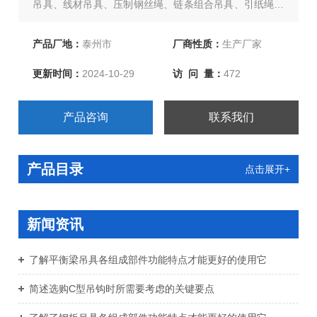
吊具、线材吊具、压制钢丝绳、链条组合吊具、引纸绳、
合成纤维吊装带、柔性吊装带、各种吊索夹具等几十类上
百个品种。产品被广泛应用于电力、冶金、石油、机械、
产品厂地：
泰州市
厂商性质：
生产厂家
铁路、化工、港口、矿山、建筑等各行各业。
更新时间：
2024-10-29
访 问 量：
472
产品咨询
联系我们
产品目录
点击展开+
新闻资讯
了解平衡梁吊具各组成部件功能特点才能更好的使用它
简述选购C型吊钩时所需要考虑的关键要点