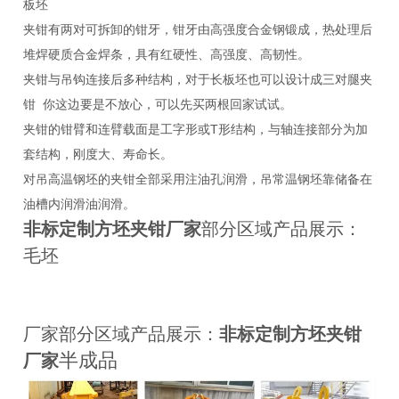
板坯
夹钳有两对可拆卸的钳牙，钳牙由高强度合金钢锻成，热处理后
堆焊硬质合金焊条，具有红硬性、高强度、高韧性。
夹钳与吊钩连接后多种结构，对于长板坯也可以设计成三对腿夹
钳 你这边要是不放心，可以先买两根回家试试。
夹钳的钳臂和连臂载面是工字形或T形结构，与轴连接部分为加
套结构，刚度大、寿命长。
对吊高温钢坯的夹钳全部采用注油孔润滑，吊常温钢坯靠储备在
油槽内润滑油润滑。
非标定制方坯夹钳
厂家
部分区域产品展示：
毛坯
厂家部分区域产品展示：
非标定制
方坯夹钳
半成品
厂家