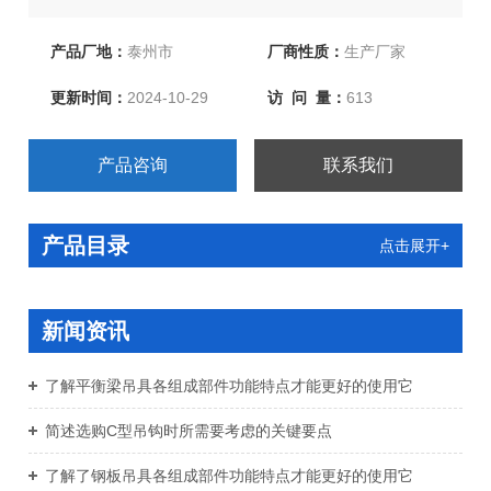
性吊带、起重链条成套索具、引纸绳、注塑绳、软梯、安
全带等几大系列，上百种产品，欢迎新老客户来函洽谈订
产品厂地：
泰州市
厂商性质：
生产厂家
购！
更新时间：
2024-10-29
访 问 量：
613
产品咨询
联系我们
产品目录
点击展开+
新闻资讯
了解平衡梁吊具各组成部件功能特点才能更好的使用它
简述选购C型吊钩时所需要考虑的关键要点
了解了钢板吊具各组成部件功能特点才能更好的使用它