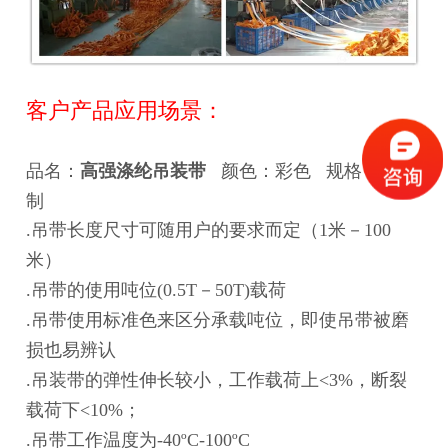
客户产品应用场景：
品名：
高强涤纶吊装带
颜色：彩色
规格：可定
制
.吊带长度尺寸可随用户的要求而定（1米－100
米）
.吊带的使用吨位(0.5T－50T)载荷
.吊带使用标准色来区分承载吨位，即使吊带被磨
损也易辨认
.吊装带的弹性伸长较小，工作载荷上<3%，断裂
载荷下<10%；
.吊带工作温度为-40ºC-100ºC